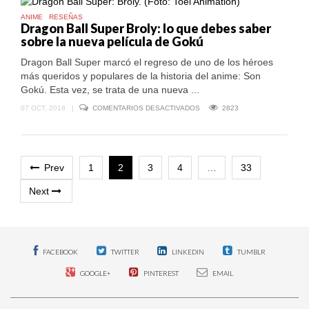
UN
ANIME
RESEÑAS
ANIME
Dragon Ball Super Broly: lo que debes saber
QUE
sobre la nueva película de Gokú
PROMETÍA
|
RESEÑA
Dragon Ball Super marcó el regreso de uno de los héroes
más queridos y populares de la historia del anime: Son
Gokú. Esta vez, se trata de una nueva ...
EN
07 OCT, 2018
|
COMENTARIOS DESACTIVADOS
2823
DRAGON
BALL
SUPER
BROLY:
LO
QUE
Prev
1
2
3
4
…
33
DEBES
SABER
Next
SOBRE
LA
NUEVA
PELÍCULA
DE
GOKÚ
FACEBOOK
TWITTER
LINKEDIN
TUMBLR
GOOGLE+
PINTEREST
EMAIL