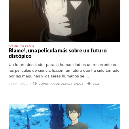
ANIME
RESEÑAS
Blame!, una película más sobre un futuro
distópico
Un futuro desolador para la humanidad es un recurrente en
las películas de ciencia ficción; un futuro que ha sido tomado
por las máquinas y los seres humanos se ...
EN
03 MAY, 2020
|
COMENTARIOS DESACTIVADOS
2918
BLAME!,
UNA
PELÍCULA
MÁS
SOBRE
UN
FUTURO
DISTÓPICO