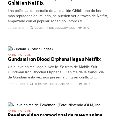
Ghibli en Netflix
Las películas del estudio de animación Ghibli, uno de los
más reputados del mundo, se pueden ver a través de Netflix,
empezado con el popular Tonari no Totoro (Mi ...
EN
01 FEB, 2020
|
COMENTARIOS DESACTIVADOS
3472
YA
PUEDES
VER
TOTORO
Y
OTRAS
PELÍCULAS
ANIME
NOTICIAS
DE
Gundam Iron Blood Orphans llega a Netflix
GHIBLI
EN
Un nuevo anime llega a Netflix. Se trata de Mobile Suit
NETFLIX
Gundman Iron Blooded Orphans. El anime de la franquicia
de Gundam esta vez nos presenta un gran conflicto ...
EN
07 NOV, 2019
|
COMENTARIOS DESACTIVADOS
1807
GUNDAM
IRON
BLOOD
ORPHANS
LLEGA
A
NETFLIX
ANIME
NOTICIAS
Revelan video promocional de nuevo anime