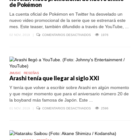
de Pokémon
La cuenta oficial de Pokémon en Twitter ha desvelado un
nuevo video promocional de la serie que se estrenará este
mes. Este teaser, también difundido a través de YouTube, ...
EN
02 NOV, 2019
|
COMENTARIOS DESACTIVADOS
1976
REVELAN
VIDEO
PROMOCIONAL
DE
NUEVO
ANIME
DE
POKÉMON
JMUSIC
RESEÑAS
Arashi tenía que llegar al siglo XXI
Y tenía que volver a escribir sobre Arashi en algún momento
y que mejor momento que para el aniversario número 20 de
la boyband más famosa de Japón. Este ...
EN
01 NOV, 2019
|
COMENTARIOS DESACTIVADOS
2596
ARASHI
TENÍA
QUE
LLEGAR
AL
SIGLO
XXI