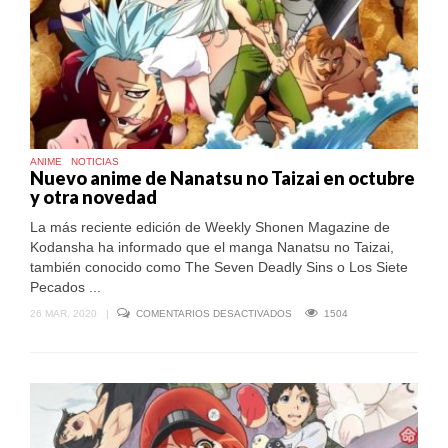
ANIME
NOTICIAS
Nuevo anime de Nanatsu no Taizai en octubre
y otra novedad
La más reciente edición de Weekly Shonen Magazine de
Kodansha ha informado que el manga Nanatsu no Taizai,
también conocido como The Seven Deadly Sins o Los Siete
Pecados ...
EN
26 MAR, 2020
|
COMENTARIOS DESACTIVADOS
1504
NUEVO
ANIME
DE
NANATSU
NO
TAIZAI
EN
OCTUBRE
Y
OTRA