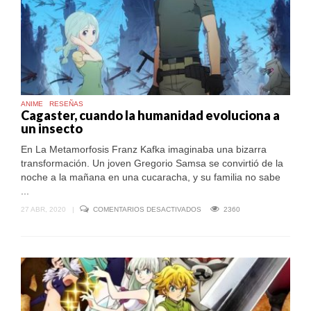
ANIME
RESEÑAS
Cagaster, cuando la humanidad evoluciona a
un insecto
En La Metamorfosis Franz Kafka imaginaba una bizarra
transformación. Un joven Gregorio Samsa se convirtió de la
noche a la mañana en una cucaracha, y su familia no sabe
...
EN
27 ABR, 2020
|
COMENTARIOS DESACTIVADOS
2360
CAGASTER,
CUANDO
LA
HUMANIDAD
EVOLUCIONA
A
UN
INSECTO