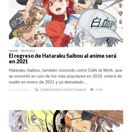
NOVEDAD
ANIME
NOTICIAS
El regreso de Hataraku Saibou al anime será
en 2021
Hataraku Saibou, también conocido como Cells at Work, que
se convirtió en uno de los más populares en 2018, estará de
vuelto en enero de 2021 y ya desvelado ...
EN
24 MAR, 2020
|
COMENTARIOS DESACTIVADOS
1765
EL
REGRESO
DE
HATARAKU
SAIBOU
AL
ANIME
SERÁ
EN
2021