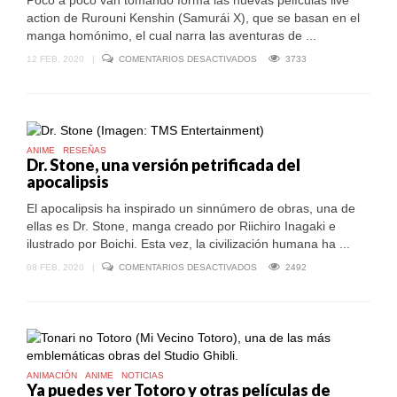
Poco a poco van tomando forma las nuevas películas live
action de Rurouni Kenshin (Samurái X), que se basan en el
manga homónimo, el cual narra las aventuras de ...
EN
12 FEB, 2020
|
COMENTARIOS DESACTIVADOS
3733
RUROUNI
KENSHIN:
TOCA
EL
TURNO
DE
ENISHI
ANIME
RESEÑAS
EN
Dr. Stone, una versión petrificada del
LOS
apocalipsis
LIVE
ACTION
El apocalipsis ha inspirado un sinnúmero de obras, una de
ellas es Dr. Stone, manga creado por Riichiro Inagaki e
ilustrado por Boichi. Esta vez, la civilización humana ha ...
EN
08 FEB, 2020
|
COMENTARIOS DESACTIVADOS
2492
DR.
STONE,
UNA
VERSIÓN
PETRIFICADA
DEL
APOCALIPSIS
ANIMACIÓN
ANIME
NOTICIAS
Ya puedes ver Totoro y otras películas de