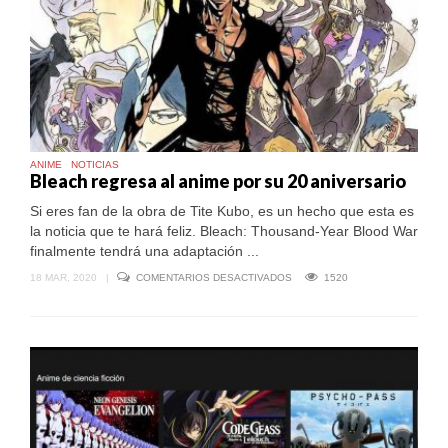
ANIME
NOTICIAS
Bleach regresa al anime por su 20 aniversario
Si eres fan de la obra de Tite Kubo, es un hecho que esta es
la noticia que te hará feliz. Bleach: Thousand-Year Blood War
finalmente tendrá una adaptación ...
EN
18 MAR, 2020
|
COMENTARIOS DESACTIVADOS
1520
BLEACH
REGRESA
AL
ANIME
POR
SU
20
ANIVERSARIO