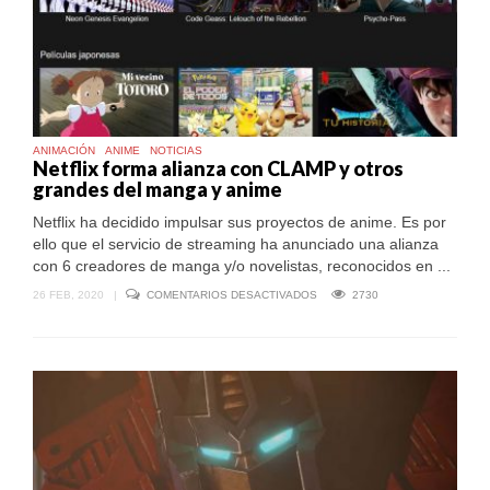
ANIMACIÓN
ANIME
NOTICIAS
Netflix forma alianza con CLAMP y otros
grandes del manga y anime
Netflix ha decidido impulsar sus proyectos de anime. Es por
ello que el servicio de streaming ha anunciado una alianza
con 6 creadores de manga y/o novelistas, reconocidos en ...
EN
26 FEB, 2020
|
COMENTARIOS DESACTIVADOS
2730
NETFLIX
FORMA
ALIANZA
CON
CLAMP
Y
OTROS
GRANDES
DEL
MANGA
Y
ANIME