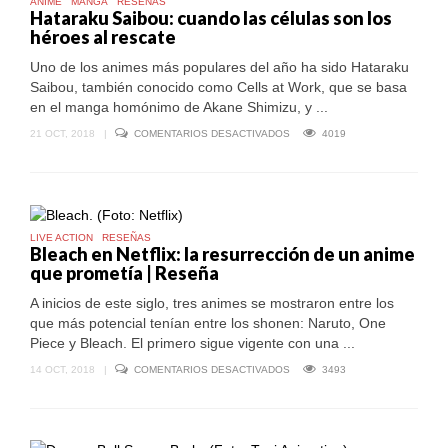
ANIME
MANGA
RESEÑAS
Hataraku Saibou: cuando las células son los
héroes al rescate
Uno de los animes más populares del año ha sido Hataraku
Saibou, también conocido como Cells at Work, que se basa
en el manga homónimo de Akane Shimizu, y ...
EN
21 OCT, 2018
|
COMENTARIOS DESACTIVADOS
4019
HATARAKU
SAIBOU:
CUANDO
LAS
CÉLULAS
SON
LOS
LIVE ACTION
RESEÑAS
HÉROES
Bleach en Netflix: la resurrección de un anime
AL
que prometía | Reseña
RESCATE
A inicios de este siglo, tres animes se mostraron entre los
que más potencial tenían entre los shonen: Naruto, One
Piece y Bleach. El primero sigue vigente con una ...
EN
14 OCT, 2018
|
COMENTARIOS DESACTIVADOS
3493
BLEACH
EN
NETFLIX:
LA
RESURRECCIÓN
DE