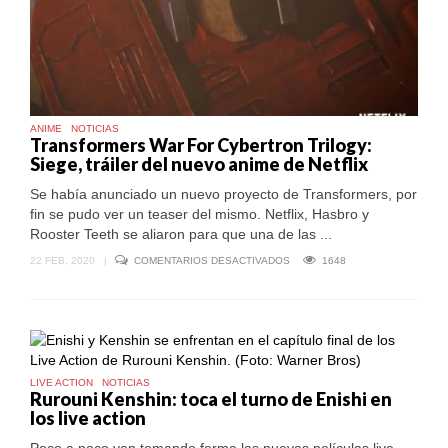
ANIME
NOTICIAS
Transformers War For Cybertron Trilogy:
Siege, tráiler del nuevo anime de Netflix
Se había anunciado un nuevo proyecto de Transformers, por
fin se pudo ver un teaser del mismo. Netflix, Hasbro y
Rooster Teeth se aliaron para que una de las ...
EN
22 FEB, 2020
|
COMENTARIOS DESACTIVADOS
1648
TRANSFORMERS
WAR
FOR
CYBERTRON
TRILOGY:
SIEGE,
TRÁILER
DEL
NUEVO
LIVE ACTION
NOTICIAS
Rurouni Kenshin: toca el turno de Enishi en
ANIME
DE
los live action
NETFLIX