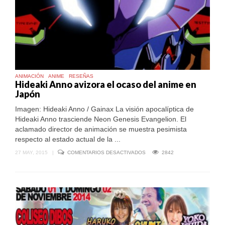
ANIMACIÓN
ANIME
RESEÑAS
Hideaki Anno avizora el ocaso del anime en
Japón
Imagen: Hideaki Anno / Gainax La visión apocalíptica de
Hideaki Anno trasciende Neon Genesis Evangelion. El
aclamado director de animación se muestra pesimista
respecto al estado actual de la ...
EN
27 MAY, 2015
|
COMENTARIOS DESACTIVADOS
2842
HIDEAKI
ANNO
AVIZORA
EL
OCASO
DEL
ANIME
EN
JAPÓN