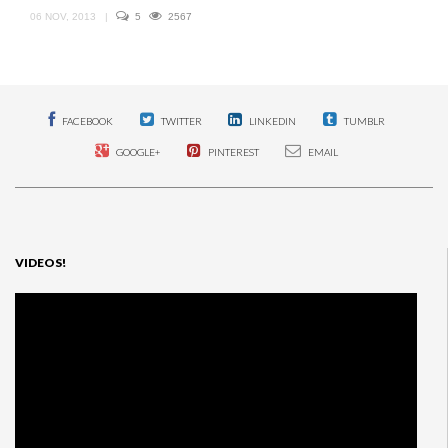
06 NOV, 2013
|
5
2567
FACEBOOK
TWITTER
LINKEDIN
TUMBLR
GOOGLE+
PINTEREST
EMAIL
VIDEOS!