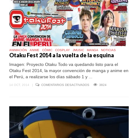
ANIMACIÓN
ANIME
CÓMIC
COSPLAY
JMUSIC
MANGA
NOTICIAS
Otaku Fest 2014 a la vuelta de la esquina
Imagen: Proyecto Otaku Todo va quedando listo para el
Otaku Fest 2014, la mayor convención de manga y anime en
el Perú, a realizarse los días sábado 1 y ...
EN
14 OCT, 2014
|
COMENTARIOS DESACTIVADOS
3824
OTAKU
FEST
2014
A
LA
VUELTA
DE
LA
ESQUINA