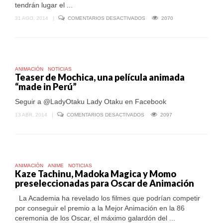
tendrán lugar el ...
EN
31 AGO, 2014
|
COMENTARIOS DESACTIVADOS
2070
HOLLYWOOD
CONDECORARÁ
A
HAYAO
MIYAZAKI
ANIMACIÓN
NOTICIAS
Teaser de Mochica, una película animada
“made in Perú”
Seguir a @LadyOtaku Lady Otaku en Facebook
EN
13 ABR, 2014
|
COMENTARIOS DESACTIVADOS
2097
TEASER
DE
MOCHICA,
UNA
PELÍCULA
ANIMADA
“MADE
ANIMACIÓN
ANIME
NOTICIAS
IN
Kaze Tachinu, Madoka Magica y Momo
PERÚ”
preseleccionadas para Oscar de Animación
La Academia ha revelado los filmes que podrían competir
por conseguir el premio a la Mejor Animación en la 86
ceremonia de los Oscar, el máximo galardón del ...