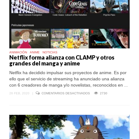
ANIMACIÓN
ANIME
NOTICIAS
Netflix forma alianza con CLAMP y otros
grandes del manga y anime
Netflix ha decidido impulsar sus proyectos de anime. Es por
ello que el servicio de streaming ha anunciado una alianza
con 6 creadores de manga y/o novelistas, reconocidos en ...
EN
26 FEB, 2020
|
COMENTARIOS DESACTIVADOS
2730
NETFLIX
FORMA
ALIANZA
CON
CLAMP
Y
OTROS
GRANDES
DEL
MANGA