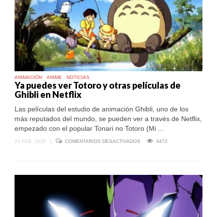
Y
ANIME
ANIMACIÓN
ANIME
NOTICIAS
Ya puedes ver Totoro y otras películas de
Ghibli en Netflix
Las películas del estudio de animación Ghibli, uno de los
más reputados del mundo, se pueden ver a través de Netflix,
empezado con el popular Tonari no Totoro (Mi ...
EN
01 FEB, 2020
|
COMENTARIOS DESACTIVADOS
3472
YA
PUEDES
VER
TOTORO
Y
OTRAS
PELÍCULAS
DE
GHIBLI
EN
NETFLIX