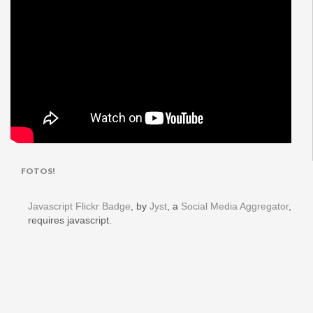
FOTOS!
Javascript Flickr Badge
, by
Jyst
, a
Social Media Aggregator
,
requires javascript.