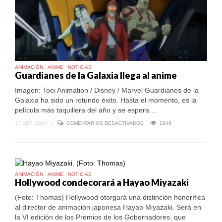
ANIMACIÓN
ANIME
NOTICIAS
Guardianes de la Galaxia llega al anime
Imagen: Toei Animation / Disney / Marvel Guardianes de la
Galaxia ha sido un rotundo éxito. Hasta el momento, es la
película más taquillera del año y se espera ...
EN
17 SEP, 2014
|
COMENTARIOS DESACTIVADOS
2846
GUARDIANES
DE
LA
GALAXIA
LLEGA
AL
ANIME
ANIMACIÓN
ANIME
NOTICIAS
Hollywood condecorará a Hayao Miyazaki
(Foto: Thomas) Hollywood otorgará una distinción honorífica
al director de animación japonesa Hayao Miyazaki. Será en
la VI edición de los Premios de los Gobernadores, que