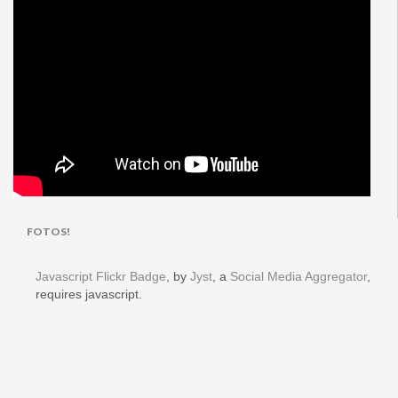
FOTOS!
Javascript Flickr Badge
, by
Jyst
, a
Social Media Aggregator
,
requires javascript.