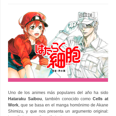
SAIBOU:
CUANDO
LAS
CÉLULAS
SON
LOS
HÉROES
AL
RESCATE
Uno de los animes más populares del año ha sido
Hataraku Saibou
, también conocido como
Cells at
Work
, que se basa en el manga homónimo de Akane
Shimizu, y que nos presenta un argumento original: