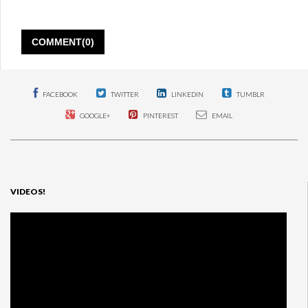
REGRESO
DE
HATARAKU
SAIBOU
COMMENT(0)
AL
ANIME
SERÁ
EN
2021
FACEBOOK
TWITTER
LINKEDIN
TUMBLR
GOOGLE+
PINTEREST
EMAIL
VIDEOS!