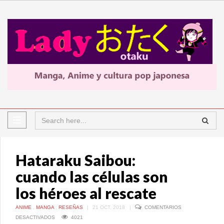
Hataraku Saibou:
cuando las células son
los héroes al rescate
ANIME
,
MANGA
,
RESEÑAS
|
21 OCT, 2018
|
COMENTARIOS
EN
DESACTIVADOS
4021
HATARAKU