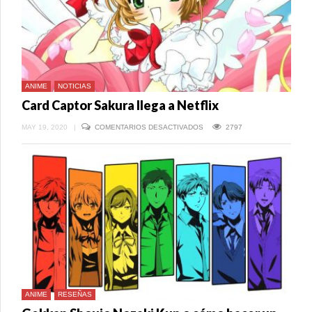
DECIDE
JUGANDO
ANIME
NOTICIAS
Card Captor Sakura llega a Netflix
EN
MAY 19, 2020
|
COMENTARIOS DESACTIVADOS
2797
CARD
CAPTOR
SAKURA
LLEGA
A
NETFLIX
ANIME
RESEÑAS