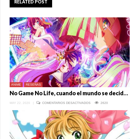
RELATED POST
ANIME
RESEÑAS
No Game No Life, cuando el mundo se decide jugando
EN
MAY 22, 2020
|
COMENTARIOS DESACTIVADOS
2620
NO
GAME
NO
LIFE,
CUANDO
EL
MUNDO
SE