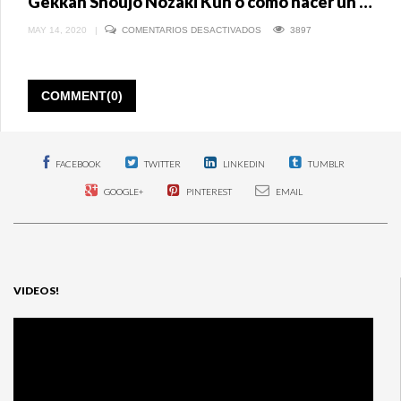
Gekkan Shoujo Nozaki Kun o cómo hacer un manga romántico
EN
MAY 14, 2020
|
COMENTARIOS DESACTIVADOS
3897
GEKKAN
SHOUJO
NOZAKI
KUN
O
COMMENT(0)
CÓMO
HACER
UN
MANGA
ROMÁNTICO
FACEBOOK
TWITTER
LINKEDIN
TUMBLR
GOOGLE+
PINTEREST
EMAIL
VIDEOS!