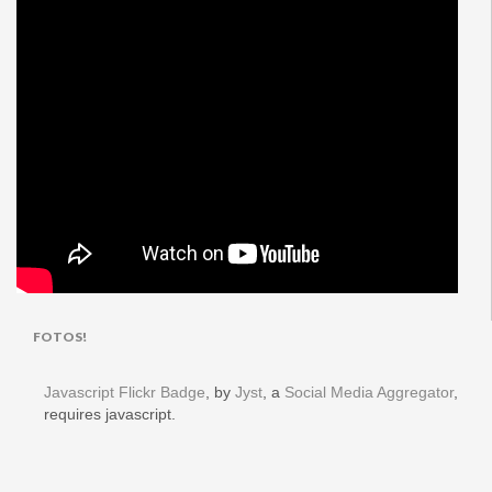
FOTOS!
Javascript Flickr Badge
, by
Jyst
, a
Social Media Aggregator
,
requires javascript.