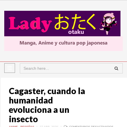
Cagaster, cuando la
humanidad
evoluciona a un
insecto
EN
ANIME
,
RESEÑAS
|
27 ABR, 2020
|
COMENTARIOS DESACTIVADOS