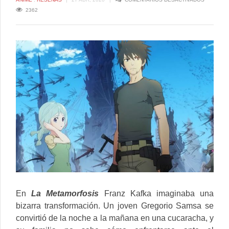
CAGASTE
2362
CUANDO
LA
HUMANID
EVOLUCI
A
UN
INSECTO
En
La Metamorfosis
Franz Kafka imaginaba una
bizarra transformación. Un joven Gregorio Samsa se
convirtió de la noche a la mañana en una cucaracha, y