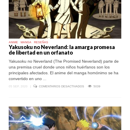
ANIME
MANGA
RESEÑAS
Yakusoku no Neverland: la amarga promesa
de libertad en un orfanato
Yakusoku no Neverland (The Promised Neverland) parte de
una premisa cruel donde unos niños huérfanos son los
principales afectados. El anime del manga homónimo se ha
convertido en uno ...
EN
05 SEP, 2020
|
COMENTARIOS DESACTIVADOS
5039
YAKUSOKU
NO
NEVERLAND:
LA
AMARGA
PROMESA
DE
LIBERTAD
EN
UN
ORFANATO