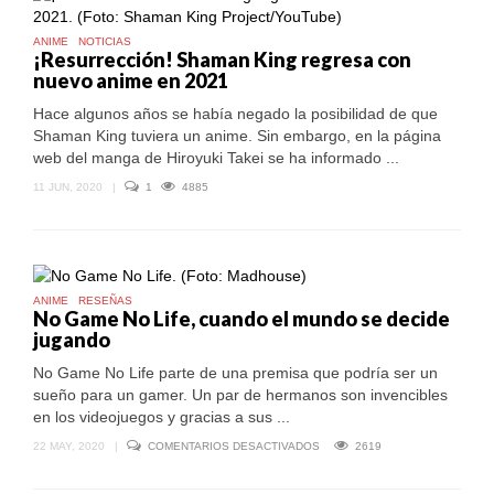
DE
ADOLESCENTES
ANIME
NOTICIAS
¡Resurrección! Shaman King regresa con
nuevo anime en 2021
Hace algunos años se había negado la posibilidad de que
Shaman King tuviera un anime. Sin embargo, en la página
web del manga de Hiroyuki Takei se ha informado ...
11 JUN, 2020
|
1
4885
ANIME
RESEÑAS
No Game No Life, cuando el mundo se decide
jugando
No Game No Life parte de una premisa que podría ser un
sueño para un gamer. Un par de hermanos son invencibles
en los videojuegos y gracias a sus ...
EN
22 MAY, 2020
|
COMENTARIOS DESACTIVADOS
2619
NO
GAME
NO