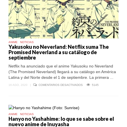
JAPONESA
ANIME
NOTICIAS
Yakusoku no Neverland: Netflix suma The
Promised Neverland a su catálogo de
septiembre
Netflix ha anunciado que el anime Yakusoku no Neverland
(The Promised Neverland) llegará a su catálogo en América
Latina y del Norte desde el 1 de septiembre. La primera ...
EN
16 AGO, 2020
|
COMENTARIOS DESACTIVADOS
5145
YAKUSOKU
NO
NEVERLAND:
NETFLIX
SUMA
THE
PROMISED
ANIME
NOTICIAS
NEVERLAND
Hanyo no Yashahime: lo que se sabe sobre el
A
nuevo anime de Inuyasha
SU
CATÁLOGO