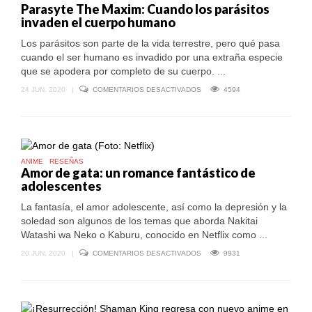
Parasyte The Maxim: Cuando los parásitos
DE
invaden el cuerpo humano
UNA
FAMILIA
Los parásitos son parte de la vida terrestre, pero qué pasa
cuando el ser humano es invadido por una extraña especie
que se apodera por completo de su cuerpo. ...
EN
24 JUN, 2020
|
COMENTARIOS DESACTIVADOS
4594
PARASYTE
THE
MAXIM:
CUANDO
LOS
PARÁSITOS
INVADEN
ANIME
RESEÑAS
EL
Amor de gata: un romance fantástico de
CUERPO
adolescentes
HUMANO
La fantasía, el amor adolescente, así como la depresión y la
soledad son algunos de los temas que aborda Nakitai
Watashi wa Neko o Kaburu, conocido en Netflix como ...
EN
20 JUN, 2020
|
COMENTARIOS DESACTIVADOS
9931
AMOR
DE
GATA:
UN
ROMANCE
FANTÁSTICO