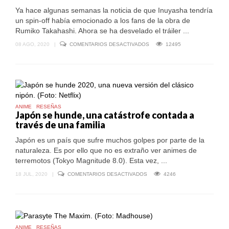
DE
Ya hace algunas semanas la noticia de que Inuyasha tendría
SEPTIEMBRE
un spin-off había emocionado a los fans de la obra de
Rumiko Takahashi. Ahora se ha desvelado el tráiler ...
EN
08 AGO, 2020
|
COMENTARIOS DESACTIVADOS
12495
HANYO
NO
YASHAHIME:
LO
QUE
SE
SABE
SOBRE
EL
ANIME
RESEÑAS
Japón se hunde, una catástrofe contada a
NUEVO
ANIME
través de una familia
DE
INUYASHA
Japón es un país que sufre muchos golpes por parte de la
naturaleza. Es por ello que no es extraño ver animes de
terremotos (Tokyo Magnitude 8.0). Esta vez, ...
EN
18 JUL, 2020
|
COMENTARIOS DESACTIVADOS
4246
JAPÓN
SE
HUNDE,
UNA
CATÁSTROFE
CONTADA
A
ANIME
RESEÑAS
TRAVÉS