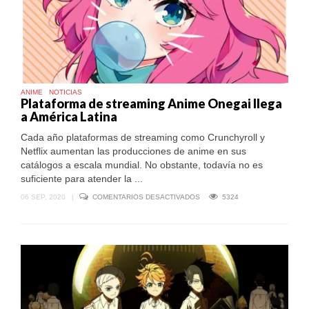
ANIME
NOTICIAS
Plataforma de streaming Anime Onegai llega
a América Latina
Cada año plataformas de streaming como Crunchyroll y
Netflix aumentan las producciones de anime en sus
catálogos a escala mundial. No obstante, todavía no es
suficiente para atender la ...
EN
06 SEP, 2020
|
COMENTARIOS DESACTIVADOS
5324
PLATAFORMA
DE
STREAMING
ANIME
ONEGAI
LLEGA
A
AMÉRICA
LATINA