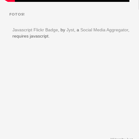
FOTOS!
Javascript Flickr Badge
, by
Jyst
, a
Social Media Aggregator
,
requires javascript.