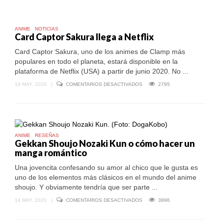
LIFE,
CUANDO
EL
MUNDO
ANIME
NOTICIAS
SE
Card Captor Sakura llega a Netflix
DECIDE
JUGANDO
Card Captor Sakura, uno de los animes de Clamp más
populares en todo el planeta, estará disponible en la
plataforma de Netflix (USA) a partir de junio 2020. No ...
EN
19 MAY, 2020
|
COMENTARIOS DESACTIVADOS
2795
CARD
CAPTOR
SAKURA
LLEGA
A
NETFLIX
ANIME
RESEÑAS
Gekkan Shoujo Nozaki Kun o cómo hacer un
manga romántico
Una jovencita confesando su amor al chico que le gusta es
uno de los elementos más clásicos en el mundo del anime
shoujo. Y obviamente tendría que ser parte ...
EN
14 MAY, 2020
|
COMENTARIOS DESACTIVADOS
3896
GEKKAN
SHOUJO
NOZAKI