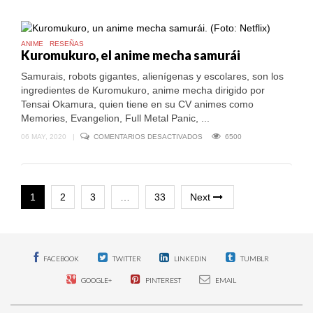
KUN
O
CÓMO
HACER
ANIME
RESEÑAS
UN
Kuromukuro, el anime mecha samurái
MANGA
ROMÁNTICO
Samurais, robots gigantes, alienígenas y escolares, son los
ingredientes de Kuromukuro, anime mecha dirigido por
Tensai Okamura, quien tiene en su CV animes como
Memories, Evangelion, Full Metal Panic, ...
EN
06 MAY, 2020
|
COMENTARIOS DESACTIVADOS
6500
KUROMUKURO,
EL
ANIME
MECHA
SAMURÁI
1
2
3
…
33
Next
FACEBOOK
TWITTER
LINKEDIN
TUMBLR
GOOGLE+
PINTEREST
EMAIL