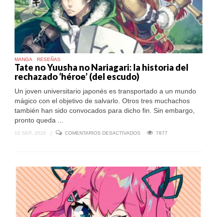
MANGA
RESEÑAS
Tate no Yuusha no Nariagari: la historia del
rechazado ‘héroe’ (del escudo)
Un joven universitario japonés es transportado a un mundo
mágico con el objetivo de salvarlo. Otros tres muchachos
también han sido convocados para dicho fin. Sin embargo,
pronto queda ...
EN
10 SEP, 2020
|
COMENTARIOS DESACTIVADOS
7877
TATE
NO
YUUSHA
NO
NARIAGARI:
LA
HISTORIA
DEL
RECHAZADO
‘HÉROE’
(DEL
ESCUDO)