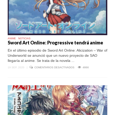
INUYASHA
|
RESEÑA
ANIME
NOTICIAS
Sword Art Online: Progressive tendrá anime
En el último episodio de Sword Art Online: Alicization – War of
Underworld se anunció que un nuevo proyecto de SAO
llegaría al anime. Se trata de la novela ...
EN
19 SEP, 2020
|
COMENTARIOS DESACTIVADOS
4866
SWORD
ART
ONLINE:
PROGRESSIVE
TENDRÁ
ANIME