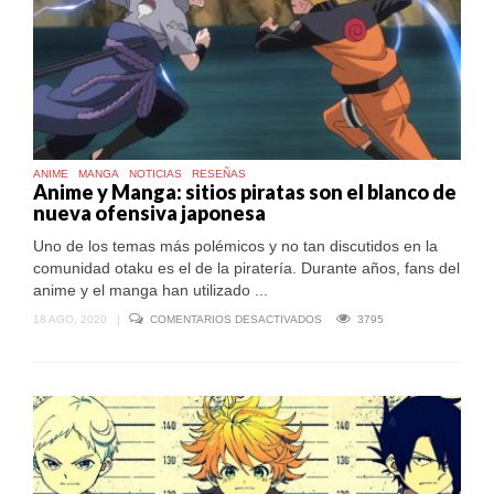
ANIME
MANGA
NOTICIAS
RESEÑAS
Anime y Manga: sitios piratas son el blanco de
nueva ofensiva japonesa
Uno de los temas más polémicos y no tan discutidos en la
comunidad otaku es el de la piratería. Durante años, fans del
anime y el manga han utilizado ...
EN
18 AGO, 2020
|
COMENTARIOS DESACTIVADOS
3795
ANIME
Y
MANGA:
SITIOS
PIRATAS
SON
EL
BLANCO
DE
NUEVA
OFENSIVA