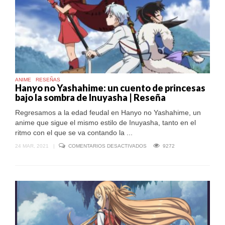
ANIME
RESEÑAS
Hanyo no Yashahime: un cuento de princesas
bajo la sombra de Inuyasha | Reseña
Regresamos a la edad feudal en Hanyo no Yashahime, un
anime que sigue el mismo estilo de Inuyasha, tanto en el
ritmo con el que se va contando la ...
EN
24 MAR, 2021
|
COMENTARIOS DESACTIVADOS
9272
HANYO
NO
YASHAHIME:
UN
CUENTO
DE
PRINCESAS
BAJO
LA
SOMBRA
DE