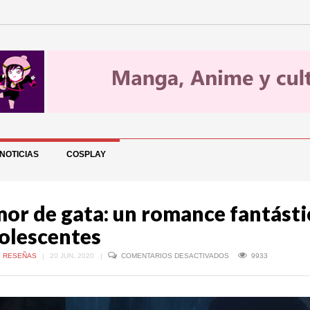
NOTICIAS
COSPLAY
or de gata: un romance fantásti
olescentes
EN
,
RESEÑAS
|
20 JUN, 2020
|
COMENTARIOS DESACTIVADOS
9933
AMOR
DE
GATA:
UN
ROMANCE
FANTÁSTICO