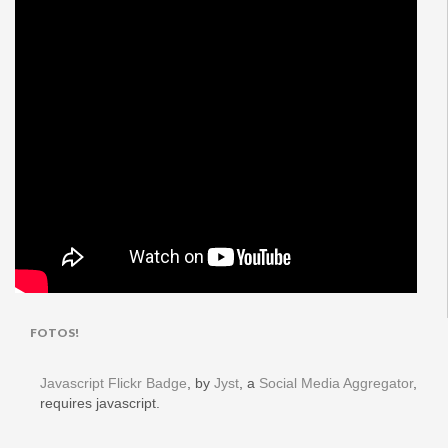
FOTOS!
Javascript Flickr Badge
, by
Jyst
, a
Social Media Aggregator
,
requires javascript.