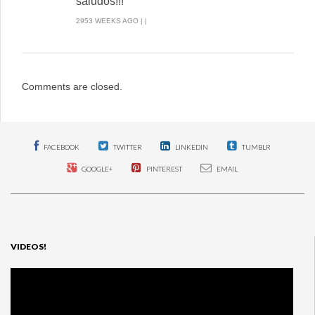
saludos!!!
2953 WEEKS AGO | |
Comments are closed.
FACEBOOK
TWITTER
LINKEDIN
TUMBLR
GOOGLE+
PINTEREST
EMAIL
VIDEOS!