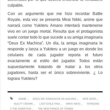
culpable.
Con un argumento que me hizo recordar Battle
Royale, esta vez se presenta Mirai Nikki, anime que
narrará como Yukiteru Amano intentará mantenerse
vivo en un juego mortal. Resulta que el protagonista
suele contar todo lo que sucede a su amiga imaginaria
“Deus Ex Machina”. Un día, la amiga imaginaria le
responde y lanza a Yukiteru a un juego en donde los
celulares de cada jugador reporta el futuro
exactamente al estilo del jugador. Todos están
supuestamente tratando de matar a los otros
jugadores, hasta ser el único sobreviviente. ¿ Lo
lograra Yukiteru?
,
,
,
ANIME
BOKU WA TOMODACHI GA SUKUNAI
FATE ZERO
,
,
,
GUILTY CROWN
LAST EXILE FAM
MIRAI NIKKI
PERSONA
,
4 THE ANIMATION
THE NEW PRINCE OF TENNIS