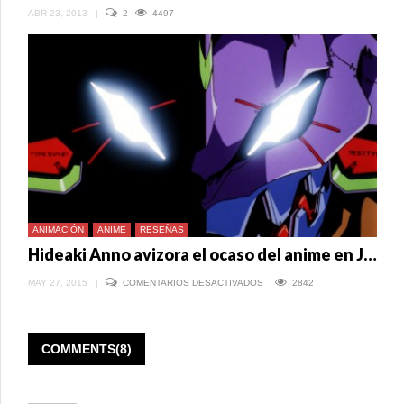
ABR 23, 2013
|
2
4497
ANIMACIÓN
ANIME
RESEÑAS
Hideaki Anno avizora el ocaso del anime en Japón
EN
MAY 27, 2015
|
COMENTARIOS DESACTIVADOS
2842
HIDEAKI
ANNO
AVIZORA
EL
OCASO
COMMENTS(8)
DEL
ANIME
EN
JAPÓN