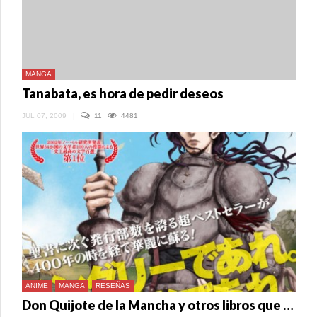
MANGA
Tanabata, es hora de pedir deseos
JUL 07, 2009
|
11
4481
ANIME
MANGA
RESEÑAS
Don Quijote de la Mancha y otros libros que llegaron al manga y anime