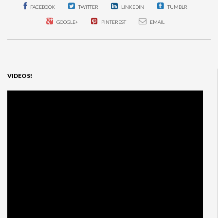
FACEBOOK
TWITTER
LINKEDIN
TUMBLR
GOOGLE+
PINTEREST
EMAIL
VIDEOS!