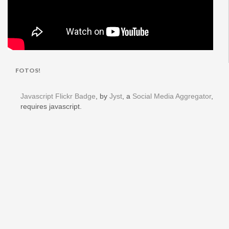
FOTOS!
Javascript Flickr Badge
, by
Jyst
, a
Social Media Aggregator
,
requires javascript.