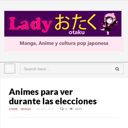
Animes para ver
durante las elecciones
ANIME
,
MANGA
|
04 JUN, 2011
|
8
4933