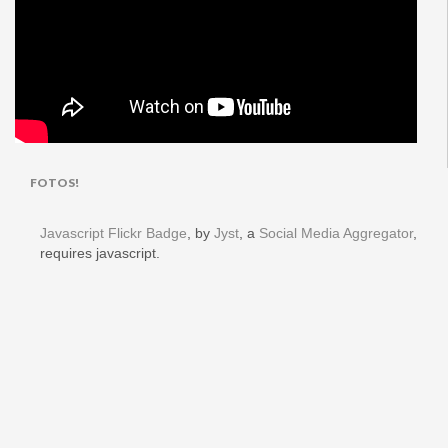
FOTOS!
Javascript Flickr Badge
, by
Jyst
, a
Social Media Aggregator
,
requires javascript.