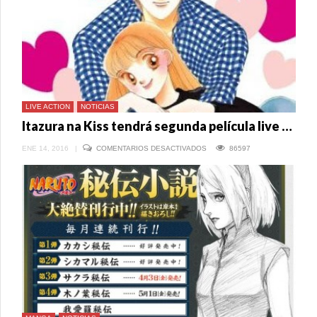
LIVE ACTION
NOTICIAS
Itazura na Kiss tendrá segunda película live action
EN
ENE 14, 2016
|
COMENTARIOS DESACTIVADOS
86597
ITAZURA
NA
KISS
TENDRÁ
SEGUNDA
PELÍCULA
LIVE
ACTION