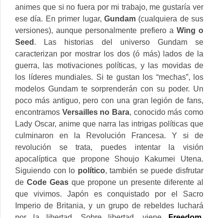
animes que si no fuera por mi trabajo, me gustaría ver
ese día.
En primer lugar,
Gundam
(cualquiera de sus
versiones), aunque personalmente prefiero a
Wing o
Seed
. Las historias del universo Gundam se
caracterizan por mostrar los dos (ó más) lados de la
guerra, las motivaciones políticas, y las movidas de
los líderes mundiales. Si te gustan los “mechas”, los
modelos Gundam te sorprenderán con su poder. Un
poco más antiguo, pero con una gran legión de fans,
encontramos
Versailles no Bara
, conocido más como
Lady Oscar, anime que narra las intrigas políticas que
culminaron en la Revolución Francesa. Y si de
revolución se trata, puedes intentar la visión
apocalíptica que propone Shoujo Kakumei Utena.
Siguiendo con lo
político
, también se puede disfrutar
de
Code Geas
que propone un presente diferente al
que vivimos. Japón es conquistado por el Sacro
Imperio de Britania, y un grupo de rebeldes luchará
por la libertad. Sobre libertad, viene
Freedom
,