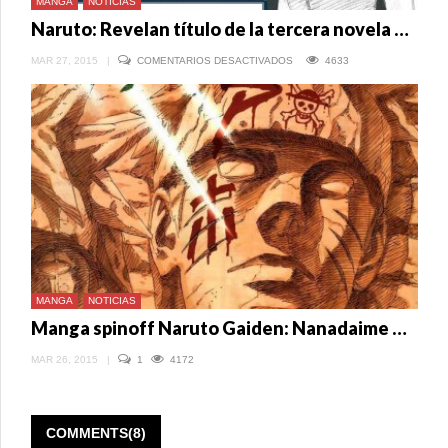
MANGA
NOTICIAS
Naruto: Revelan título de la tercera novela epílogo
EN
MAR 27, 2015
|
COMENTARIOS DESACTIVADOS
4633
NARUTO:
REVELAN
TÍTULO
DE
LA
TERCERA
NOVELA
EPÍLOGO
MANGA
NOTICIAS
Manga spinoff Naruto Gaiden: Nanadaime Hokage to Akairo no Hanatsuzuki inicia en abril
MAR 26, 2015
|
1
4172
COMMENTS(8)