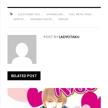
,
,
,
ELECCIONES 2011
EVANGELION
FULL METAL PANIC
,
,
NARUTO
SEGUNDA VUELTA
SHOUJO
POST BY
LADYOTAKU
RELATED POST