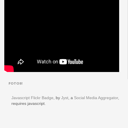
FOTOS!
Javascript Flickr Badge
, by
Jyst
, a
Social Media Aggregator
,
requires javascript.