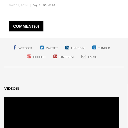
MAY 01, 2014
|
6
4174
COMMENT(0)
FACEBOOK
TWITTER
LINKEDIN
TUMBLR
GOOGLE+
PINTEREST
EMAIL
VIDEOS!