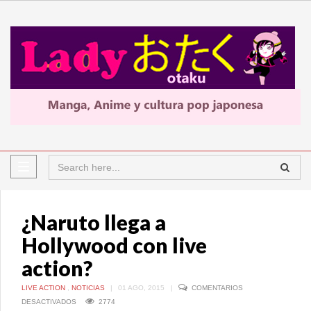
¿Naruto llega a
Hollywood con live
action?
LIVE ACTION
,
NOTICIAS
|
01 AGO, 2015
|
COMENTARIOS
EN
DESACTIVADOS
2774
¿NARUTO