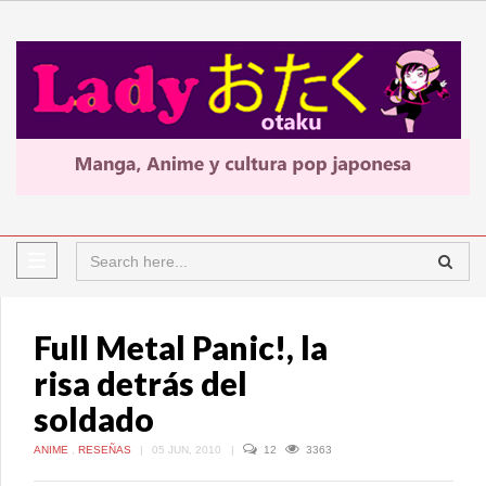
Full Metal Panic!, la
risa detrás del
soldado
ANIME
,
RESEÑAS
|
05 JUN, 2010
|
12
3363