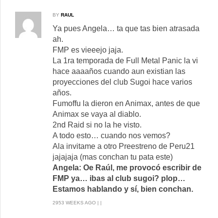
BY
RAUL
Ya pues Angela… ta que tas bien atrasada
ah.
FMP es vieeejo jaja.
La 1ra temporada de Full Metal Panic la vi
hace aaaaños cuando aun existian las
proyecciones del club Sugoi hace varios
años.
Fumoffu la dieron en Animax, antes de que
Animax se vaya al diablo.
2nd Raid si no la he visto.
A todo esto… cuando nos vemos?
Ala invitame a otro Preestreno de Peru21
jajajaja (mas conchan tu pata este)
Angela: Oe Raúl, me provocó escribir de
FMP ya… ibas al club sugoi? plop…
Estamos hablando y sí, bien conchan.
2953 WEEKS AGO | |