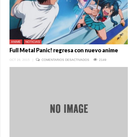
ANIME
NOTICIAS
Full Metal Panic! regresa con nuevo anime
EN
OCT 26, 2015
|
COMENTARIOS DESACTIVADOS
2149
FULL
METAL
PANIC!
REGRESA
CON
NUEVO
ANIME