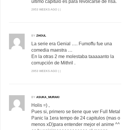
ultimo capitulo es para revolcarse de risa.
2953 WEEKS AGO | |
BY
ZHOUL
La serie era Genial …. Fumoffu fue una
comedia maestra …
En la otras 2 me molestaba taaaaanto la
corrupción de Mithril .
2953 WEEKS AGO | |
BY
ASUKA_MURAKI
Holis =) ,
Pues si, primero se tiene que ver Full Metal
Panic la 1era tempo de 24 capitulos (mas o
menos xD)para entender mejor el anime ^^