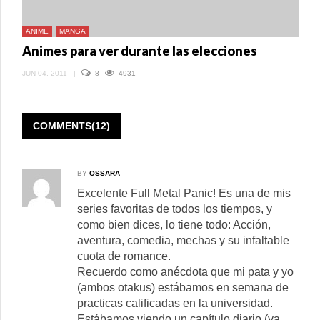
ANIME
MANGA
Animes para ver durante las elecciones
JUN 04, 2011
|
8
4931
COMMENTS(12)
BY
OSSARA
Excelente Full Metal Panic! Es una de mis
series favoritas de todos los tiempos, y
como bien dices, lo tiene todo: Acción,
aventura, comedia, mechas y su infaltable
cuota de romance.
Recuerdo como anécdota que mi pata y yo
(ambos otakus) estábamos en semana de
practicas calificadas en la universidad.
Estábamos viendo un capítulo diario (ya