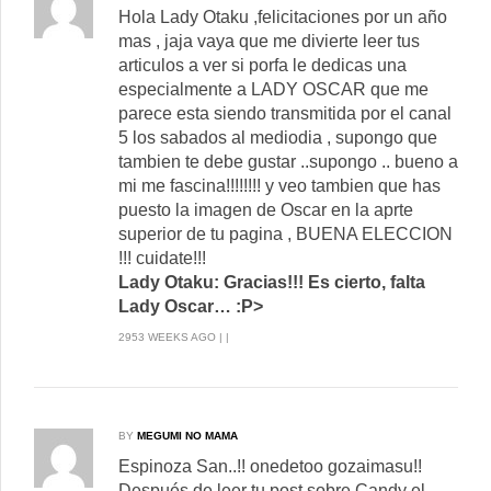
Hola Lady Otaku ,felicitaciones por un año
mas , jaja vaya que me divierte leer tus
articulos a ver si porfa le dedicas una
especialmente a LADY OSCAR que me
parece esta siendo transmitida por el canal
5 los sabados al mediodia , supongo que
tambien te debe gustar ..supongo .. bueno a
mi me fascina!!!!!!!! y veo tambien que has
puesto la imagen de Oscar en la aprte
superior de tu pagina , BUENA ELECCION
!!! cuidate!!!
Lady Otaku: Gracias!!! Es cierto, falta
Lady Oscar… :P>
2953 WEEKS AGO | |
BY
MEGUMI NO MAMA
Espinoza San..!! onedetoo gozaimasu!!
Después de leer tu post sobre Candy el