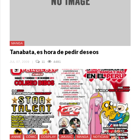
MANGA
Tanabata, es hora de pedir deseos
JUL 07, 2009
|
11
4481
ANIME
CÓMIC
COSPLAY
JMUSIC
MANGA
NOTICIAS