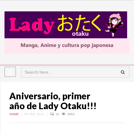
Aniversario, primer
año de Lady Otaku!!!
ANIME
|
06 FEB, 2010
|
12
3663