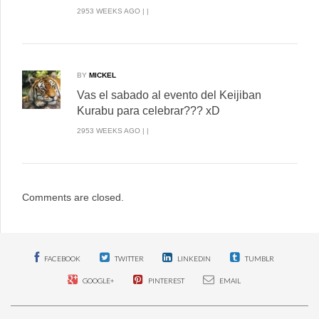
2953 WEEKS AGO | |
BY
MICKEL
Vas el sabado al evento del Keijiban
Kurabu para celebrar??? xD
2953 WEEKS AGO | |
Comments are closed.
FACEBOOK
TWITTER
LINKEDIN
TUMBLR
GOOGLE+
PINTEREST
EMAIL