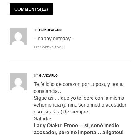
COMMENTS(12)
BY
PSIKOPATGRIS
– happy birthday –
2953 WEEKS AGO | |
BY
GIANCARLO
Te felicito de corazon por tu post, y por tu
constancia…
Sigue asi… que yo te leere con la misma
vehemencia (umm.. sono medio acosador
eso..jajajaja) de siempre
Saludos
Lady Otaku: Etooo… sí, sonó medio
acosador, pero no importa… arigatou!