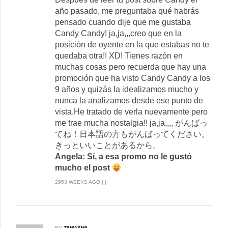
año pasado, me preguntaba qué habrás
pensado cuando dije que me gustaba
Candy Candy! ja,ja,,,creo que en la
posición de oyente en la que estabas no te
quedaba otra!! XD! Tienes razón en
muchas cosas pero recuerda que hay una
promoción que ha visto Candy Candy a los
9 años y quizás la idealizamos mucho y
nunca la analizamos desde ese punto de
vista.He tratado de verla nuevamente pero
me trae mucha nostalgia!! ja,ja,,,, がんばっ
てね！日本語の方もがんばってください。
きっといいことがあるから。
Angela: Sí, a esa promo no le gustó
mucho el post
2953 WEEKS AGO | |
BY
TAMASHII