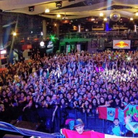
PODER
Y
ENERGÍA