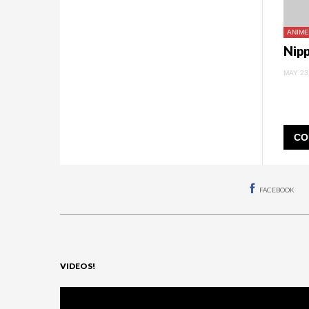
ANIME
MAY 23
CO
FACEBOOK
VIDEOS!