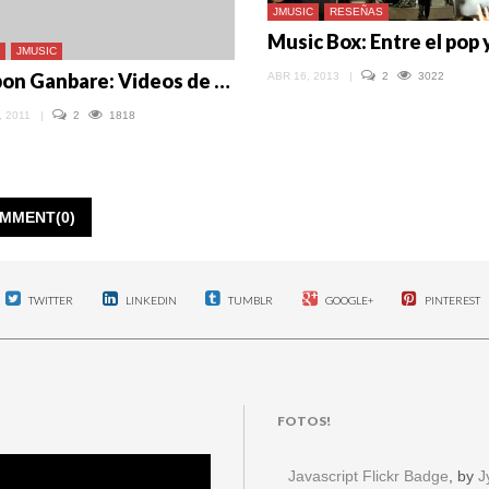
JMUSIC
RESEÑAS
JMUSIC
Nippon Ganbare: Videos de un festival solidario con Japón
ABR 16, 2013
|
2
3022
, 2011
|
2
1818
MMENT(0)
TWITTER
LINKEDIN
TUMBLR
GOOGLE+
PINTEREST
FOTOS!
Javascript Flickr Badge
, by
J