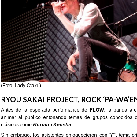
(Foto: Lady Otaku)
RYOU SAKAI PROJECT, ROCK ‘PA-WA’E
Antes de la esperada performance de
FLOW
, la banda ar
animar al público entonando temas de grupos conocidos
clásicos como
Rurouni Kenshin
.
Sin embargo, los asistentes enloquecieron con “
F
“, tema o