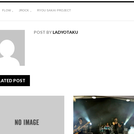
,
,
FLOW
JROCK
RYOU SAKAI PROJECT
POST BY
LADYOTAKU
LATED POST