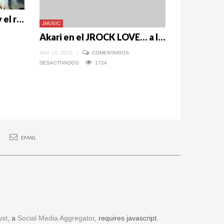
Music Box: Entre el pop y el rock japonés
JMUSIC
Akari en el JROCK LOVE… a la espera de Versailles
MAY 16, 2010
|
COMENTARIOS
EN
DESACTIVADOS
1724
AKARI
EN
EL
JROCK
LOVE…
A
LA
ESPERA
DE
VERSAILLES
EMAIL
yst
, a
Social Media Aggregator
, requires javascript.