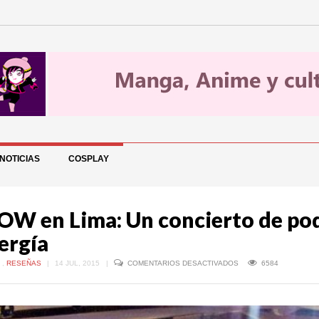
NOTICIAS
COSPLAY
OW en Lima: Un concierto de po
ergía
EN
C
,
RESEÑAS
|
14 JUL, 2015
|
COMENTARIOS DESACTIVADOS
6584
FLOW
EN
LIMA:
UN
CONCIERTO
DE