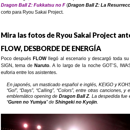
Dragon Ball Z: Fukkatsu no F
(
Dragon Ball Z: La Resurrecc
corto para Ryou Sakai Project.
Mira las fotos de Ryou Sakai Project an
FLOW, DESBORDE DE ENERGÍA
Poco después
FLOW
llegó al escenario y descargó toda su 
SIGN, tema de
Naruto
. A lo largo de la noche GOT’S, IW
euforia entre los asistentes.
En japonés, un masticado español e inglés, KEIGO y KOHS
“
Go
!”, “
Days
”, “
Calling
”, “
Colors
”, entre otras canciones, y e
emblemático opening de
Dragon Ball Z
.
La despedida fue 
“
Guren no Yumiya
” de
Shingeki no Kyojin
.