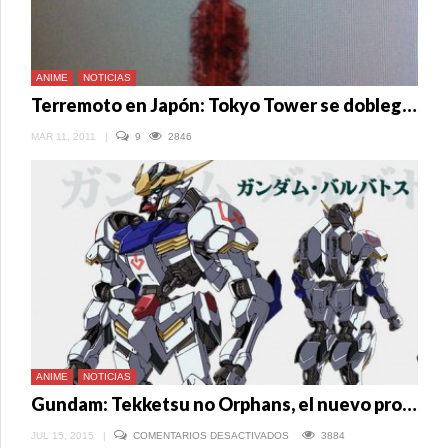
ANIME
NOTICIAS
Terremoto en Japón: Tokyo Tower se doblega ante sismo
MAR 11, 2011
|
9
2846
ANIME
NOTICIAS
Gundam: Tekketsu no Orphans, el nuevo proyecto de la franquicia
EN
JUL 15, 2015
|
COMENTARIOS DESACTIVADOS
3884
GUNDAM: