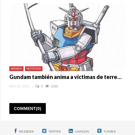
TEKKETSU
NO
ORPHANS,
EL
NUEVO
PROYECTO
DE
LA
FRANQUICIA
MANGA
NOTICIAS
Gundam también anima a víctimas de terremoto en Japón
MAR 16, 2011
|
5
2355
COMMENT(0)
FACEBOOK
TWITTER
LINKEDIN
TUMBLR