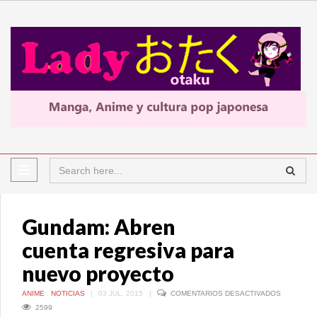
Gundam: Abren
cuenta regresiva para
nuevo proyecto
EN
ANIME
,
NOTICIAS
|
03 JUL, 2015
|
COMENTARIOS DESACTIVADOS
GUNDAM:
2599
ABREN