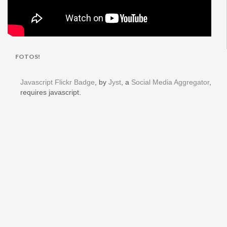
FOTOS!
Javascript Flickr Badge
, by
Jyst
, a
Social Media Aggregator
,
requires javascript.