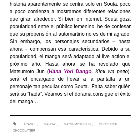
historia aparentemente se centra solo en Souta, poco
a poco comienza a mostrarnos diferentes relaciones
que giran alrededor.
Si bien en Internet, Souta goza
popularidad entre el público femenino, he de confesar
que su propensión al automartirio no es de mi agrado.
Sin embargo, los personajes secundarios – hasta
ahora – compensan esa característica.
Debido a su
popularidad, el manga será adaptado al live action el
próximo año. Hasta ahora se ha revelado que
Matsumoto Jun
(
Hana Yori Dango
, Kimi wa petto
),
será el encargado de llevar a la pantalla a un
personaje tan peculiar como Souta. Falta saber quién
será su “hada”. Veamos si el dorama consigue el éxito
del manga…
,
,
,
ARASHI
MANGA
MATSUMOTO JUN
SHITSUREN
CHOCOLATIER