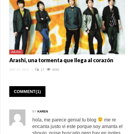
PROMESA
DE
LIBERTAD
EN
UN
ORFANATO
JMUSIC
Arashi, una tormenta que llega al corazón
SEP 15, 2013
|
17
8291
COMMENT(1)
BY
KAREN
hola, me parece genial tu blog
me re
encanta justo vi este porque soy amanta el
shoujo, quise buscarlo pero hay en ingles