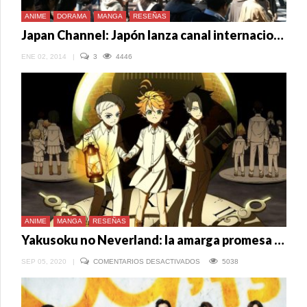
ANIME
DORAMA
MANGA
RESEÑAS
Japan Channel: Japón lanza canal internacional de anime, doramas y más
ENE 02, 2014
|
3
4446
ANIME
MANGA
RESEÑAS
Yakusoku no Neverland: la amarga promesa de libertad en un orfanato
EN
SEP 05, 2020
|
COMENTARIOS DESACTIVADOS
5038
YAKUSOKU
NO
NEVERLAND:
LA
AMARGA