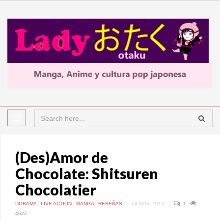
(Des)Amor de
Chocolate: Shitsuren
Chocolatier
DORAMA
,
LIVE ACTION
,
MANGA
,
RESEÑAS
|
04 NOV, 2013
|
1
4622