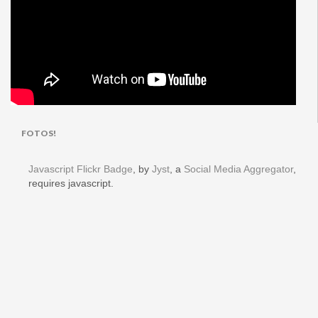
FOTOS!
Javascript Flickr Badge
, by
Jyst
, a
Social Media Aggregator
,
requires javascript.