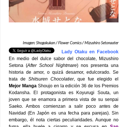
Imagen: Shogakukan / Flower Comics / Mizushiro Setonaater
Lady Otaku en Facebook
En medio del dulce sabor del chocolate, Mizushiro
Setona (
After School Nightmare
) nos presenta una
historia de amor, o quizá desamor, edulcorado. Se
trata de
Shitsuren Chocolatier
, que fue elegido el
Mejor Manga
Shoujo
en la edición 36 de los Premios
Kodansha.
El protagonista es Koyurugi Souta, un
joven que se enamora a primera vista de su senpai
Saeko. Ambos comienzan a salir poco antes de
Navidad (En Japón es una fecha para parejas). Sin
embargo, él nota ciertas peculiaridades. Aunque no
fuma, ella huele a cigarro y se excusa en
San