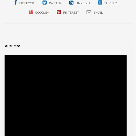
FACEBOOK
TWITTER
LINKEDIN
TUMBLR
GOOGLE+
PINTEREST
EMAIL
VIDEOS!