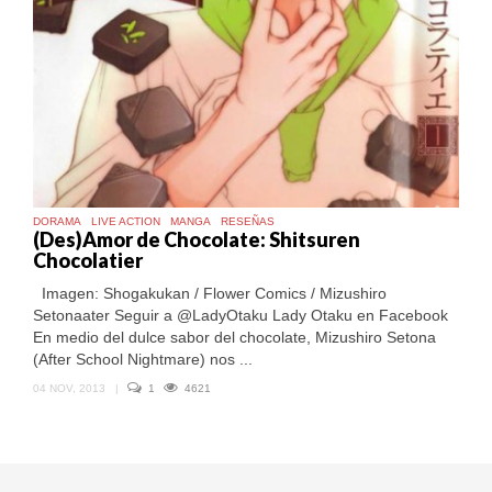
DORAMA
LIVE ACTION
MANGA
RESEÑAS
(Des)Amor de Chocolate: Shitsuren
Chocolatier
Imagen: Shogakukan / Flower Comics / Mizushiro
Setonaater Seguir a @LadyOtaku Lady Otaku en Facebook
En medio del dulce sabor del chocolate, Mizushiro Setona
(After School Nightmare) nos ...
04 NOV, 2013
|
1
4621