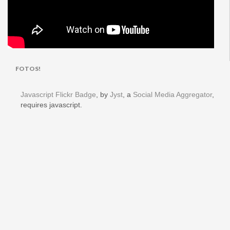
FOTOS!
Javascript Flickr Badge
, by
Jyst
, a
Social Media Aggregator
,
requires javascript.