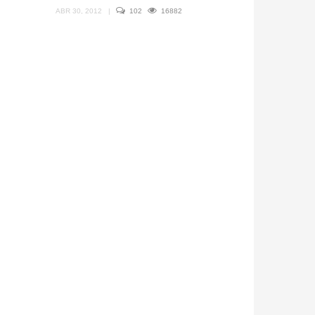
ABR 30, 2012
|
102
16882