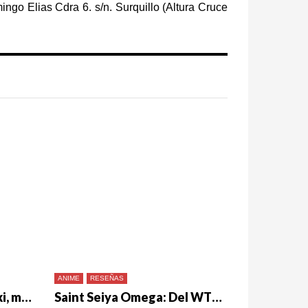
ingo Elias Cdra 6. s/n. Surquillo (Altura Cruce
ANIME
RESEÑAS
El legado de Shingo Araki, más allá de Saint Seiya
Saint Seiya Omega: Del WTF a una historia que promete