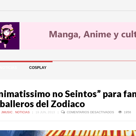
NOTICIAS
COSPLAY
nimatissimo no Seintos” para fa
balleros del Zodiaco
EN
,
JMUSIC
,
NOTICIAS
|
19 JUN, 2013
|
COMENTARIOS DESACTIVADOS
1956
“ANIMATISSIM
NO
SEINTOS”
PARA
FANS
DE