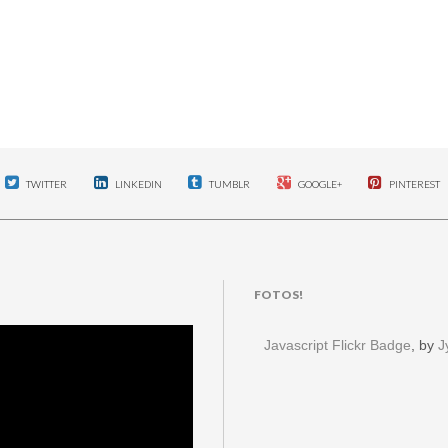
TWITTER
LINKEDIN
TUMBLR
GOOGLE+
PINTEREST
FOTOS!
Javascript Flickr Badge
, by
J