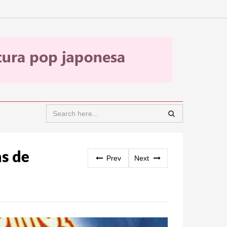
ns de
Prev
Next
O