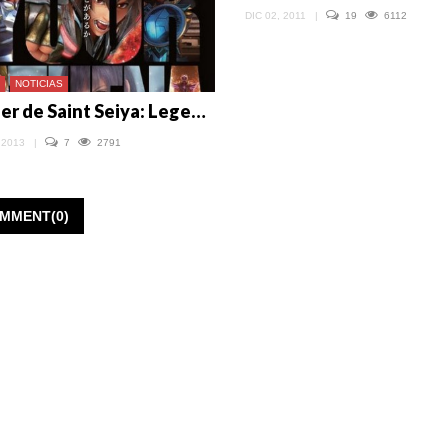
DIC 02, 2011
|
19
6112
NOTICIAS
Tráiler de Saint Seiya: Legend of Sanctuary
 2013
|
7
2791
MMENT(0)