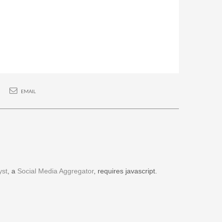
EMAIL
yst
, a
Social Media Aggregator
, requires javascript.