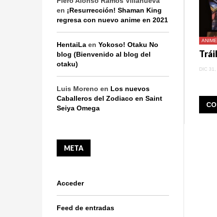
Piero Alonso Ramos Villanueva
en
¡Resurrección! Shaman King
regresa con nuevo anime en 2021
ANIME
HentaiLa
en
Yokoso! Otaku No
blog (Bienvenido al blog del
otaku)
DIC 31,
Luis Moreno
en
Los nuevos
Caballeros del Zodiaco en Saint
CO
Seiya Omega
META
Acceder
Feed de entradas