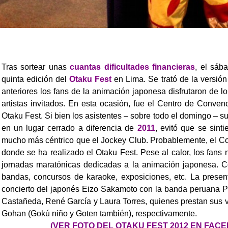
Tras sortear unas
cuantas dificultades financieras
, el sáb
quinta edición del
Otaku Fest
en Lima. Se trató de la versió
anteriores los fans de la animación japonesa disfrutaron de l
artistas invitados.
En esta ocasión, fue el Centro de Conven
Otaku Fest. Si bien los asistentes – sobre todo el domingo – su
en un lugar cerrado a diferencia de
2011
, evitó que se sint
mucho más céntrico que el Jockey Club. Probablemente, el Co
donde se ha realizado el Otaku Fest.
Pese al calor, los fans
jornadas maratónicas dedicadas a la animación japonesa. C
bandas, concursos de karaoke, exposiciones, etc. La prese
concierto del japonés Eizo Sakamoto con la banda peruana Pe
Castañeda, René García y Laura Torres, quienes prestan sus 
Gohan (Gokú niño y Goten también), respectivamente.
(VER FOTO DEL OTAKU FEST 2012 EN FACE