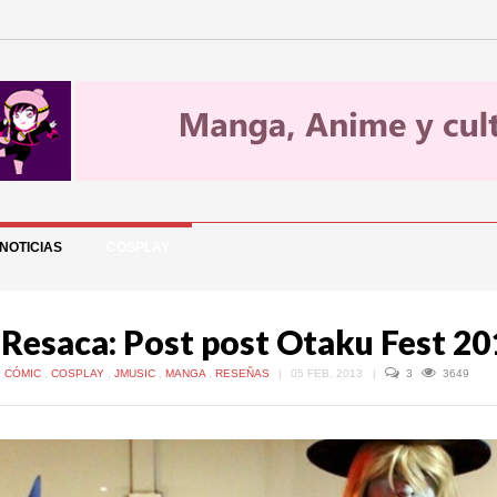
NOTICIAS
COSPLAY
 Resaca: Post post Otaku Fest 20
,
CÓMIC
,
COSPLAY
,
JMUSIC
,
MANGA
,
RESEÑAS
|
05 FEB, 2013
|
3
3649