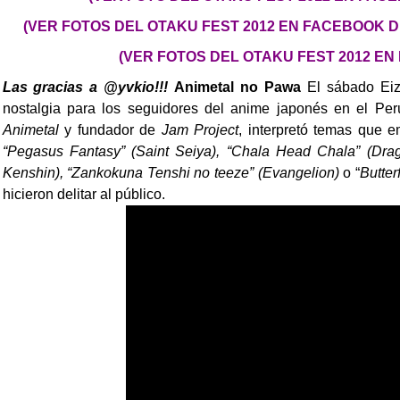
(VER FOTOS DEL OTAKU FEST 2012 EN FACEBOOK DE 
(VER FOTOS DEL OTAKU FEST 2012 EN
Las gracias a @yvkio!!!
Animetal no Pawa
El sábado Eiz
nostalgia para los seguidores del anime japonés en el Per
Animetal
y fundador de
Jam Project
, interpretó temas que e
“Pegasus Fantasy” (Saint Seiya), “Chala Head Chala” (Drag
Kenshin), “Zankokuna Tenshi no teeze” (Evangelion)
o “
Butter
hicieron delitar al público.