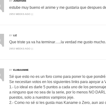
BY
JONATHAN
estube muy bueno el anime y me gustaria que despues de
2953 WEEKS AGO | |
BY
LIZ
Que triste ya va ha terminar…..la verdad me gusto much
2953 WEEKS AGO | |
BY
ELIIBAANIME
Sé que esto no es un foro como para poner lo que pondré, 
Se necesitan votos en los siguientes links para apoyar
1.- Lo ideal es darle 5 puntos a cada uno de los personaj
a ninguno que no sea de la serie, por lo menos NO DARL
puestos, solo a nuestros vampiros jeje.
2.- Como no sé si les gusta mas Kaname o Zero, aun asi 