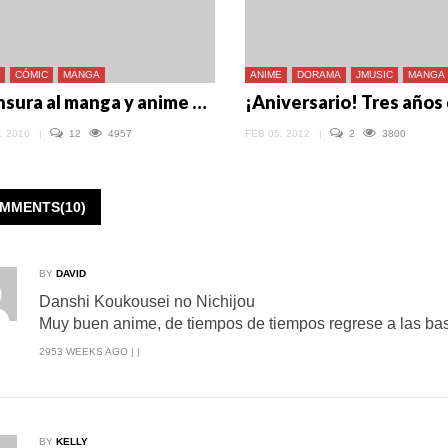
CÓMIC
MANGA
ANIME
DORAMA
JMUSIC
MANGA
¿Censura al manga y anime en Japón?
, 2010
|
12
4957
FEB 05, 2012
|
2
3800
MMENTS(10)
BY
DAVID
Danshi Koukousei no Nichijou
Muy buen anime, de tiempos de tiempos regrese a las ba
2953 WEEKS AGO | |
BY
KELLY