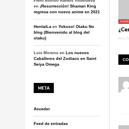
Piero Alonso Ramos Villanueva
en
¡Resurrección! Shaman King
regresa con nuevo anime en 2021
ANIME
HentaiLa
en
Yokoso! Otaku No
blog (Bienvenido al blog del
otaku)
MAR 15
Luis Moreno
en
Los nuevos
Caballeros del Zodiaco en Saint
CO
Seiya Omega
META
Acceder
Feed de entradas