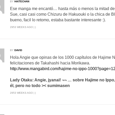
BY
HAITECHAN
Ese manga me encantó… hasta más o menos la mitad de Gu
Sue, casi casi como Chizuru de Hakuouki o la chica de Bla
bueno, facil lo retomo, estaba bastante interesante :).
2953 WEEKS AGO | |
BY
DAVID
Hola Angie que opinas de los 1000 capítulos de Hajime No
felicitaciones de Takahashi hacia Morikawa.
http://www.mangabird.com/hajime-no-ippo-1000?page=1
Lady Otaku: Angie, jyanai! ¬¬ … sobre Hajime no Ippo
él, pero no todo >< sumimasen
2953 WEEKS AGO | |