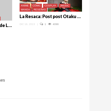
ANIME
CÓMIC
COSPLAY
JMUSIC
MANGA
RESEÑAS
La Resaca: Post post Otaku Fest 2013
¡Aniversario! Tres años de Lady Otaku
DIC 16, 2013
|
1
4096
ses