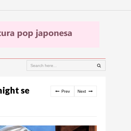
night se
Prev
Next