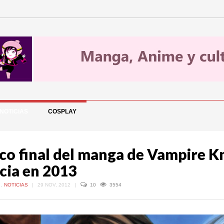
NOTICIAS
COSPLAY
co final del manga de Vampire K
icia en 2013
A
,
NOTICIAS
|
29 NOV, 2012
|
10
3554