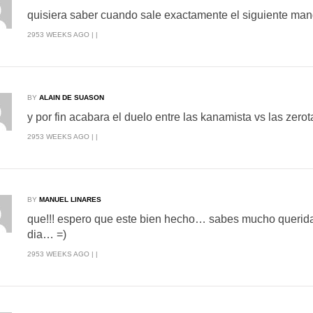
quisiera saber cuando sale exactamente el siguiente man
2953 WEEKS AGO | |
BY
ALAIN DE SUASON
y por fin acabara el duelo entre las kanamista vs las zero
2953 WEEKS AGO | |
BY
MANUEL LINARES
que!!! espero que este bien hecho… sabes mucho querid
dia… =)
2953 WEEKS AGO | |