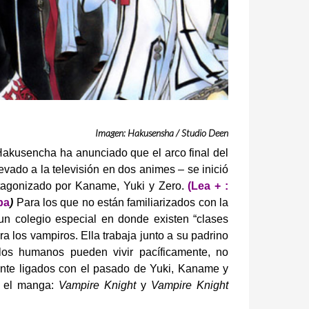
Imagen: Hakusensha / Studio Deen
 Hakusencha ha anunciado que el arco final del
vado a la televisión en dos animes – se inició
otagonizado por Kaname, Yuki y Zero.
(Lea + :
pa
)
Para los que no están familiarizados con la
 un colegio especial en donde existen “clases
ra los vampiros.
Ella trabaja junto a su padrino
 los humanos pueden vivir pacíficamente, no
ente ligados con el pasado de Yuki, Kaname y
n el manga:
Vampire Knight
y
Vampire Knight