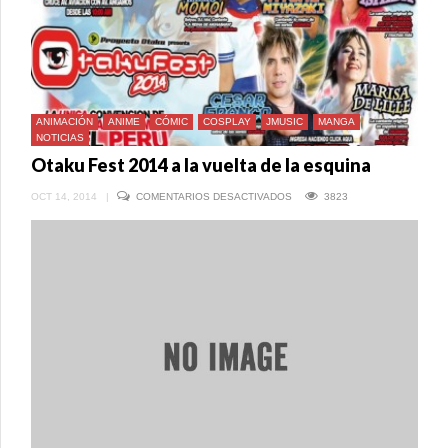
ANIMACIÓN
ANIME
CÓMIC
COSPLAY
JMUSIC
MANGA
NOTICIAS
Otaku Fest 2014 a la vuelta de la esquina
EN
OCT 14, 2014
|
COMENTARIOS DESACTIVADOS
3823
OTAKU
FEST
2014
A
LA
VUELTA
DE
LA
ESQUINA