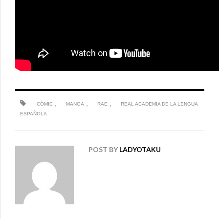
,
,
,
CÓMIC
MANGA
RAE
REAL ACADEMIA DE LA LENGUA
ESPAÑOLA
POST BY
LADYOTAKU