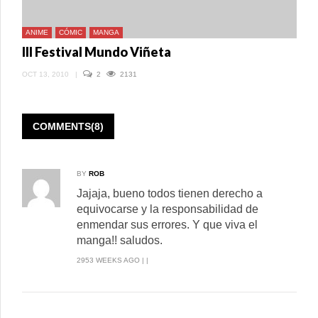
ANIME
CÓMIC
MANGA
III Festival Mundo Viñeta
OCT 13, 2010
|
2
2131
COMMENTS(8)
BY
ROB
Jajaja, bueno todos tienen derecho a
equivocarse y la responsabilidad de
enmendar sus errores. Y que viva el
manga!! saludos.
2953 WEEKS AGO | |