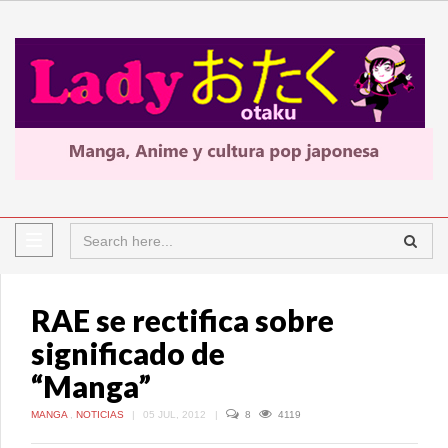
RAE se rectifica sobre
significado de
“Manga”
MANGA
,
NOTICIAS
|
05 JUL, 2012
|
8
4119