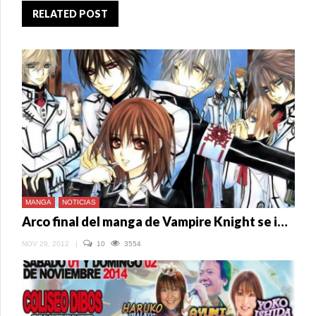
RELATED POST
MANGA
NOTICIAS
Arco final del manga de Vampire Knight se inicia en 2013
NOV 29, 2012
|
10
3554