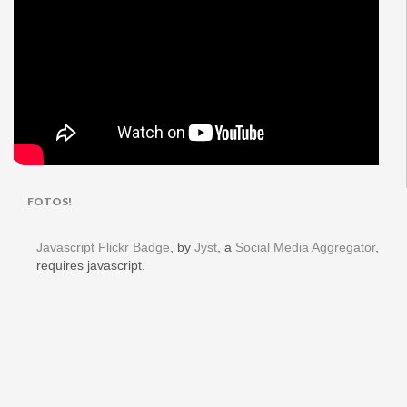
FOTOS!
Javascript Flickr Badge
, by
Jyst
, a
Social Media Aggregator
,
requires javascript.