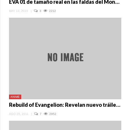
EVA 01 de tamaño real en las faldas del Monte Fuji
MAY 13, 2010
|
3
2212
ANIME
Rebuild of Evangelion: Revelan nuevo tráiler de Quickening
AGO 28, 2011
|
7
2952