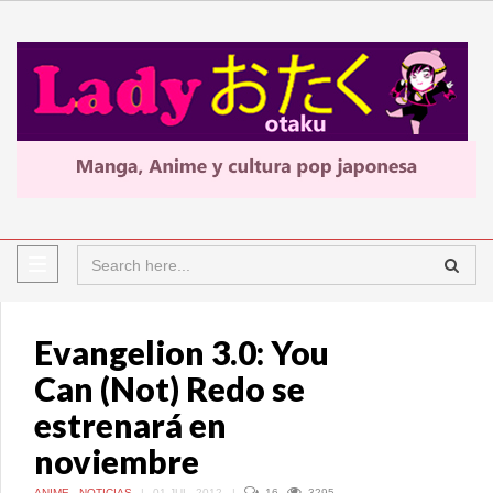
Evangelion 3.0: You
Can (Not) Redo se
estrenará en
noviembre
ANIME
,
NOTICIAS
|
01 JUL, 2012
|
16
3295