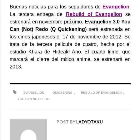
Buenas noticias para los seguidores de
Evangelion
.
La tercera entrega de
Rebuild of Evangelion
se
estrenará en noviembre próximo.
Evangelion 3.0 You
Can (Not) Redo (Q Quickening)
será estrenada en
los cines japoneses el 17 de noviembre de 2012.
Se
trata de la tercera película de cuatro, hecha por el
estudio Khara de Hideaki Ano. El cuarto filme, que
marcará el cierre del mítico anime, se estrenará en
2013.
,
,
,
EVANGELION
QUICKENING
REBUILD OF EVANGELION
YOU CAN NOT REDO
POST BY
LADYOTAKU