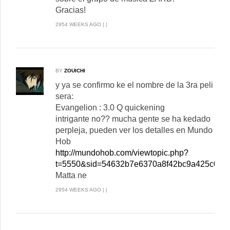
Gracias!
2954 WEEKS AGO | |
BY
ZOUICHI
y ya se confirmo ke el nombre de la 3ra peli
sera:
Evangelion : 3.0 Q quickening
intrigante no?? mucha gente se ha kedado
perpleja, pueden ver los detalles en Mundo
Hob
http://mundohob.com/viewtopic.php?
t=5550&sid=54632b7e6370a8f42bc9a425c00f9
Matta ne
2954 WEEKS AGO | |