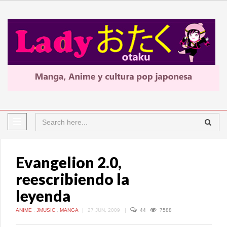
Evangelion 2.0,
reescribiendo la
leyenda
ANIME
,
JMUSIC
,
MANGA
|
27 JUN, 2009
|
44
7588