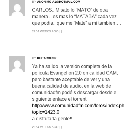
BY
ANONIMO-A1@HOTMAIL.COM
CARLOS.. Misato lo “MATO” de otra
manera .. es mas lo “MATABA” cada vez
que podia.. que me “Mate” a mi tambien….
2954 WEEKS AGO | |
BY
KEITAROESP
Ya ha salido la versión completa de la
pelicula Evangelion 2.0 en calidad CAM,
pero bastante aceptable de ver y una
buena calidad de audio, en la web de
comunidadfm podéis descargar desde el
siguiente enlace el torrent:
http://www.comunidadfm.com/foros/index.php?
topic=1423.0
a disfrutarla gente!!
2954 WEEKS AGO | |