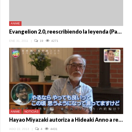
ANIME
Evangelion 2.0, reescribiendo la leyenda (Parte II)
ENE 31, 2011
|
19
4271
ANIME
NOTICIAS
Hayao Miyazaki autoriza a Hideaki Anno a realizar secuela de Nausicaa
AGO 22, 2013
|
4
4431