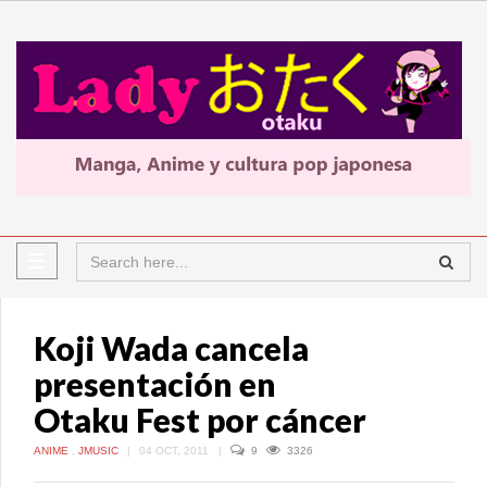
Koji Wada cancela
presentación en
Otaku Fest por cáncer
ANIME
,
JMUSIC
|
04 OCT, 2011
|
9
3326