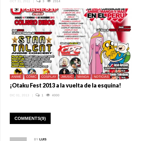
OCT 31, 2011
|
3
2314
ANIME
CÓMIC
COSPLAY
JMUSIC
MANGA
NOTICIAS
¡Otaku Fest 2013 a la vuelta de la esquina!
DIC 01, 2013
|
1
4000
COMMENTS(9)
BY
LUIS