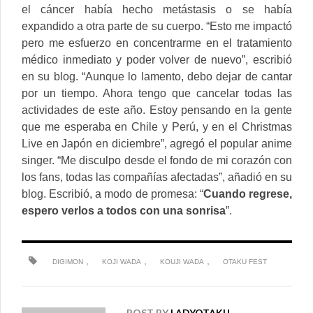
el cáncer había hecho metástasis o se había
expandido a otra parte de su cuerpo. “Esto me impactó
pero me esfuerzo en concentrarme en el tratamiento
médico inmediato y poder volver de nuevo”, escribió
en su blog. “Aunque lo lamento, debo dejar de cantar
por un tiempo. Ahora tengo que cancelar todas las
actividades de este año. Estoy pensando en la gente
que me esperaba en Chile y Perú, y en el Christmas
Live en Japón en diciembre”, agregó el popular anime
singer. “Me disculpo desde el fondo de mi corazón con
los fans, todas las compañías afectadas”, añadió en su
blog. Escribió, a modo de promesa: “
Cuando regrese,
espero verlos a todos con una sonrisa
”.
,
,
,
DIGIMON
KOJI WADA
KOUJI WADA
OTAKU FEST
POST BY
LADYOTAKU