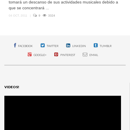
tomará un descanso de sus actividades musicales debido a
que se concentrará ...
04 OCT, 2011
|
9
3324
FACEBOOK
TWITTER
LINKEDIN
TUMBLR
GOOGLE+
PINTEREST
EMAIL
VIDEOS!