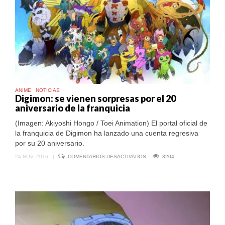
ANIME
NOTICIAS
Digimon: se vienen sorpresas por el 20
aniversario de la franquicia
(Imagen: Akiyoshi Hongo / Toei Animation) El portal oficial de
la franquicia de Digimon ha lanzado una cuenta regresiva
por su 20 aniversario.
EN
24 NOV, 2016
|
COMENTARIOS DESACTIVADOS
3204
DIGIMON:
SE
VIENEN
SORPRESAS
POR
EL
20
ANIVERSARIO
DE
LA