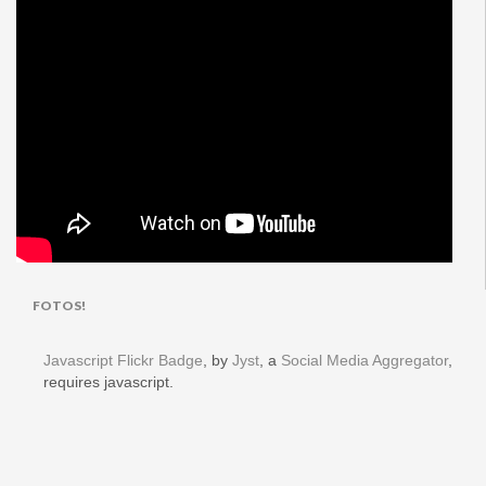
FOTOS!
Javascript Flickr Badge
, by
Jyst
, a
Social Media Aggregator
,
requires javascript.