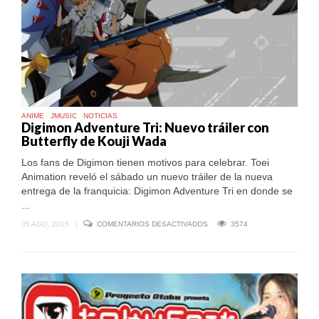
ANIME
JMUSIC
NOTICIAS
Digimon Adventure Tri: Nuevo tráiler con
Butterfly de Kouji Wada
Los fans de Digimon tienen motivos para celebrar. Toei
Animation reveló el sábado un nuevo tráiler de la nueva
entrega de la franquicia: Digimon Adventure Tri en donde se
...
EN
05 AGO, 2015
|
COMENTARIOS DESACTIVADOS
3574
DIGIMON
ADVENTURE
TRI:
NUEVO
TRÁILER
CON
BUTTERFLY
DE
KOUJI