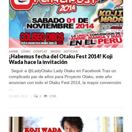
WADA
ANIME
CÓMIC
COSPLAY
JMUSIC
NOTICIAS
¡Habemus fecha del Otaku Fest 2014! Koji
Wada hace la invitación
Seguir a @LadyOtaku Lady Otaku en Facebook Tras un
complicado par de años para Proyecto Otaku, este año
anuncian con todo el Otaku Fest 2014, la mayor convención
...
24 ABR, 2014
|
1
2780