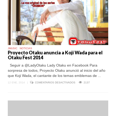
JMUSIC
NOTICIAS
Proyecto Otaku anuncia a Koji Wada para el
Otaku Fest 2014
Seguir a @LadyOtaku Lady Otaku en Facebook Para
sorpresa de todos, Proyecto Otaku anunció al inicio del año
que Koji Wada, el cantante de los temas emblemas de ...
EN
12 ENE, 2014
|
COMENTARIOS DESACTIVADOS
2137
PROYECTO
OTAKU
ANUNCIA
A
KOJI
WADA
PARA
EL
OTAKU