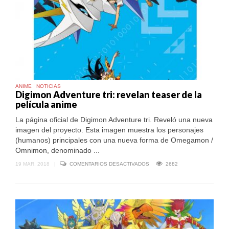
ANIME
NOTICIAS
Digimon Adventure tri: revelan teaser de la
película anime
La página oficial de Digimon Adventure tri. Reveló una nueva
imagen del proyecto. Esta imagen muestra los personajes
(humanos) principales con una nueva forma de Omegamon /
Omnimon, denominado ...
EN
19 MAR, 2018
|
COMENTARIOS DESACTIVADOS
2682
DIGIMON
ADVENTURE
TRI:
REVELAN
TEASER
DE
LA
PELÍCULA
ANIME