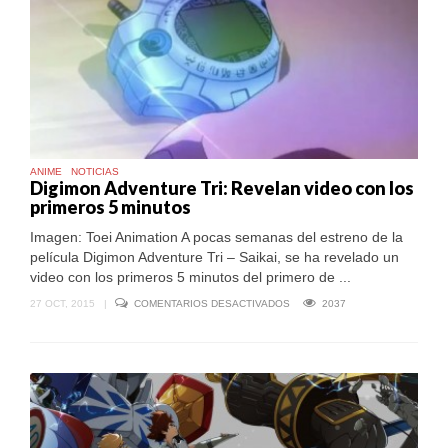
FRANQUICIA
ANIME
NOTICIAS
Digimon Adventure Tri: Revelan video con los
primeros 5 minutos
Imagen: Toei Animation A pocas semanas del estreno de la
película Digimon Adventure Tri – Saikai, se ha revelado un
video con los primeros 5 minutos del primero de ...
EN
27 OCT, 2015
|
COMENTARIOS DESACTIVADOS
2037
DIGIMON
ADVENTURE
TRI:
REVELAN
VIDEO
CON
LOS
PRIMEROS
5
MINUTOS