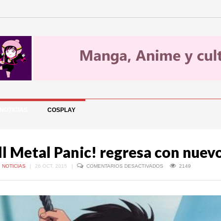
NOTICIAS
COSPLAY
ll Metal Panic! regresa con nuev
EN
,
NOTICIAS
|
26 OCT, 2015
|
COMENTARIOS DESACTIVADOS
2149
FULL
METAL
PANIC!
REGRESA
CON
NUEVO
ANIME