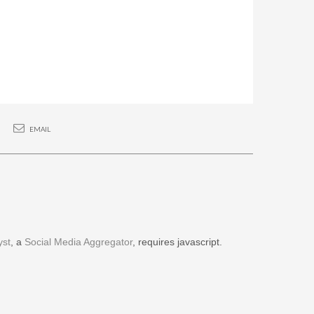
EMAIL
yst
, a
Social Media Aggregator
, requires javascript.