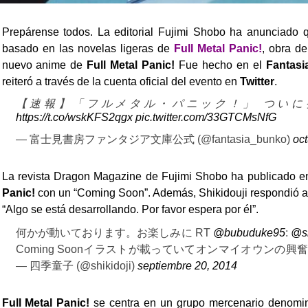
Prepárense todos. La editorial Fujimi Shobo ha anunciado 
basado en las novelas ligeras de
Full Metal Panic!
, obra de
nuevo anime de
Full Metal Panic!
Fue hecho en el
Fantasi
reiteró a través de la cuenta oficial del evento en
Twitter
.
【速報】「フルメタル・パニック！」 ついに
https://t.co/wskKFS2qgx
pic.twitter.com/33GTCMsNfG
— 富士見書房ファンタジア文庫公式 (@fantasia_bunko)
oct
La revista Dragon Magazine de Fujimi Shobo ha publicado e
Panic!
con un “Coming Soon”. Además, Shikidouji respondió a
“Algo se está desarrollando. Por favor espera por él”.
何かが動いております。お楽しみに RT
@bubuduke95
:
@sh
Coming Soonイラストが載っていてオンマイオウン
— 四季童子 (@shikidoji)
septiembre 20, 2014
Full Metal Panic!
se centra en un grupo mercenario denominad