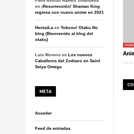
Piero Alonso Ramos Villanueva
en
¡Resurrección! Shaman King
regresa con nuevo anime en 2021
HentaiLa
en
Yokoso! Otaku No
blog (Bienvenido al blog del
otaku)
ANIME
Luis Moreno
en
Los nuevos
Caballeros del Zodiaco en Saint
JUN 04,
Seiya Omega
CO
META
Acceder
Feed de entradas