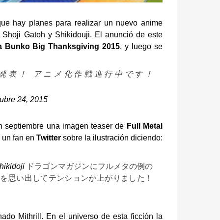
que hay planes para realizar un nuevo anime
 Shoji Gatoh y Shikidouji.
El anunció de este
a Bunko Big Thanksgiving 2015
, y luego se
発表！ アニメ化作戦進行中です！
ubre 24, 2015
n septiembre una imagen teaser de
Full Metal
 un fan en
Twitter
sobre la ilustración diciendo:
ikidoji
ドラゴンマガジンにフルメタの例の
の興奮を思い出してテンションが上がりました！
o Mithrill. En el universo de esta ficción la