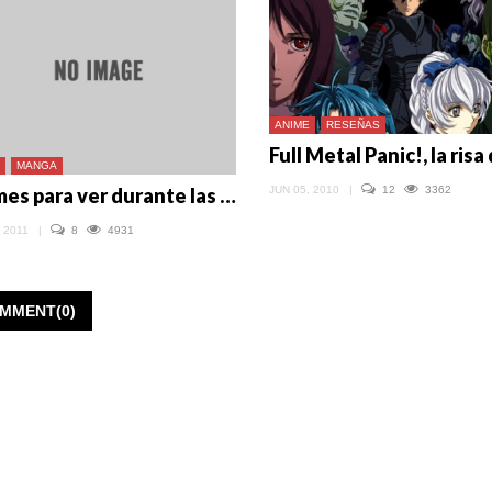
ANIME
RESEÑAS
MANGA
Animes para ver durante las elecciones
JUN 05, 2010
|
12
3362
 2011
|
8
4931
MMENT(0)