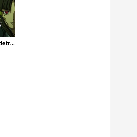
Full Metal Panic!, la risa detrás del soldado