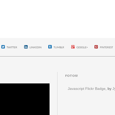
TWITTER
LINKEDIN
TUMBLR
GOOGLE+
PINTEREST
FOTOS!
Javascript Flickr Badge
, by
J