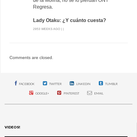
de la Molina, no se lo pierdan ONT
Regresa.
Lady Otaku: ¿Y cuánto cuesta?
2953 WEEKS AGO | |
Comments are closed.
FACEBOOK
TWITTER
LINKEDIN
TUMBLR
GOOGLE+
PINTEREST
EMAIL
VIDEOS!