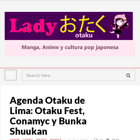
Agenda Otaku de
Lima: Otaku Fest,
Conamyc y Bunka
Shuukan
ANIME
,
CÓMIC
,
JMUSIC
,
MANGA
|
15 OCT, 2009
|
11
3838