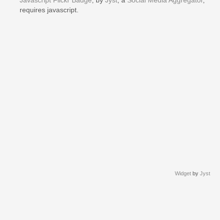
Javascript Flickr Badge
, by
Jyst
, a
Social Media Aggregator
,
requires javascript.
Widget
by
Jyst