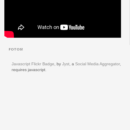
FOTOS!
Javascript Flickr Badge
, by
Jyst
, a
Social Media Aggregator
,
requires javascript.