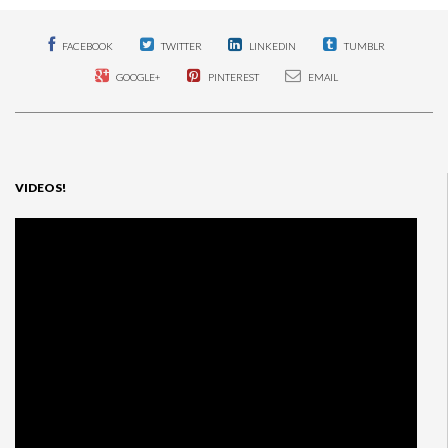
FACEBOOK
TWITTER
LINKEDIN
TUMBLR
GOOGLE+
PINTEREST
EMAIL
VIDEOS!