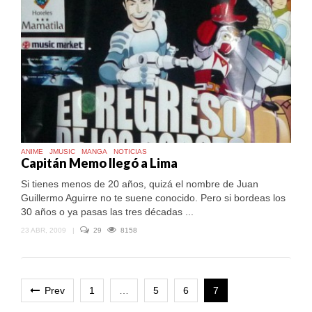
ANIME
JMUSIC
MANGA
NOTICIAS
Capitán Memo llegó a Lima
Si tienes menos de 20 años, quizá el nombre de Juan
Guillermo Aguirre no te suene conocido. Pero si bordeas los
30 años o ya pasas las tres décadas ...
23 ABR, 2009
|
29
8158
Prev
1
…
5
6
7