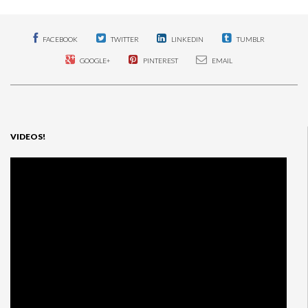
FACEBOOK
TWITTER
LINKEDIN
TUMBLR
GOOGLE+
PINTEREST
EMAIL
VIDEOS!