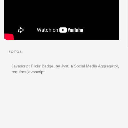
FOTOS!
Javascript Flickr Badge
, by
Jyst
, a
Social Media Aggregator
,
requires javascript.