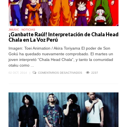
JMUSIC
NOTICIAS
¡Ganbatte Raúl! Interpretación de Chala Head
Chala en La Voz Perú
Imagen: Toei Animation / Akira Toriyama El poder de Son
Gokú ha quedado nuevamente comprobado. El martes un
joven interpretó “Chala Head Chala“, y tanto la comunidad
otaku como ...
EN
02 OCT, 2014
|
COMENTARIOS DESACTIVADOS
2237
¡GANBATTE
RAÚL!
INTERPRETACIÓN
DE
CHALA
HEAD
CHALA
EN
LA
VOZ
PERÚ