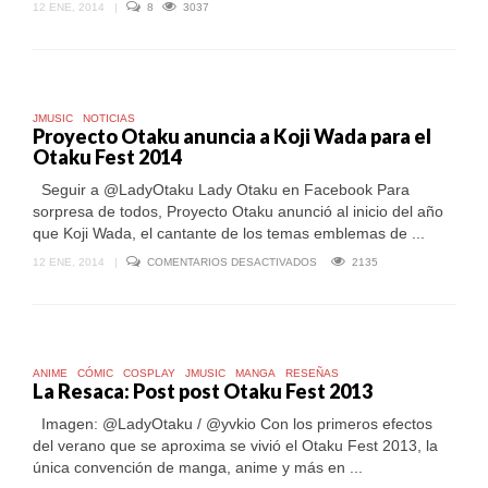
12 ENE, 2014
|
8
3037
JMUSIC
NOTICIAS
Proyecto Otaku anuncia a Koji Wada para el
Otaku Fest 2014
Seguir a @LadyOtaku Lady Otaku en Facebook Para
sorpresa de todos, Proyecto Otaku anunció al inicio del año
que Koji Wada, el cantante de los temas emblemas de ...
EN
12 ENE, 2014
|
COMENTARIOS DESACTIVADOS
2135
PROYECTO
OTAKU
ANUNCIA
A
KOJI
WADA
PARA
ANIME
CÓMIC
COSPLAY
JMUSIC
MANGA
RESEÑAS
EL
La Resaca: Post post Otaku Fest 2013
OTAKU
FEST
Imagen: @LadyOtaku / @yvkio Con los primeros efectos
2014
del verano que se aproxima se vivió el Otaku Fest 2013, la
única convención de manga, anime y más en ...