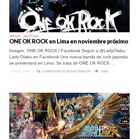
JMUSIC
NOTICIAS
ONE OK ROCK en Lima en noviembre próximo
Imagen: ONE OK ROCK / Facebook Seguir a @LadyOtaku
Lady Otaku en Facebook Una nueva banda de rock japonés
se presentará en Lima. Se trata de ONE OK ROCK ...
EN
13 AGO, 2014
|
COMENTARIOS DESACTIVADOS
3392
ONE
OK
ROCK
EN
LIMA
EN
NOVIEMBRE
PRÓXIMO