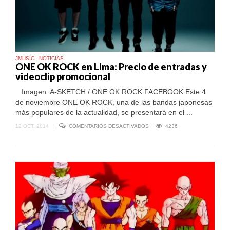
JMUSIC
NOTICIAS
ONE OK ROCK en Lima: Precio de entradas y
videoclip promocional
Imagen: A-SKETCH / ONE OK ROCK FACEBOOK Este 4
de noviembre ONE OK ROCK, una de las bandas japonesas
más populares de la actualidad, se presentará en el ...
EN
12 OCT, 2014
|
COMENTARIOS DESACTIVADOS
4236
ONE
OK
ROCK
EN
LIMA:
PRECIO
DE
ENTRADAS
Y
VIDEOCLIP
PROMOCIONAL