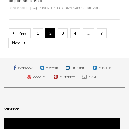
de peruanos. Este ...
EN
30 SEP, 2013
|
COMENTARIOS DESACTIVADOS
2288
CAPITÁN
MEMO
REGRESA
A
PERÚ
CON
Prev
1
2
3
4
…
7
NUEVO
SHOW
Next
“FRONTERA
FINAL”
FACEBOOK
TWITTER
LINKEDIN
TUMBLR
GOOGLE+
PINTEREST
EMAIL
VIDEOS!