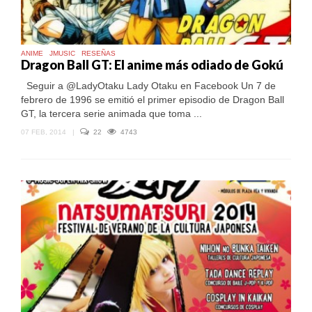
ANIME
JMUSIC
RESEÑAS
Dragon Ball GT: El anime más odiado de Gokú
Seguir a @LadyOtaku Lady Otaku en Facebook Un 7 de
febrero de 1996 se emitió el primer episodio de Dragon Ball
GT, la tercera serie animada que toma ...
07 FEB, 2014
|
22
4743