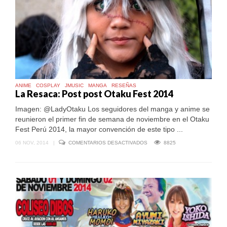
ANIME
COSPLAY
JMUSIC
MANGA
RESEÑAS
La Resaca: Post post Otaku Fest 2014
Imagen: @LadyOtaku Los seguidores del manga y anime se
reunieron el primer fin de semana de noviembre en el Otaku
Fest Perú 2014, la mayor convención de este tipo ...
EN
06 NOV, 2014
|
COMENTARIOS DESACTIVADOS
8825
LA
RESACA:
POST
POST
OTAKU
FEST
2014