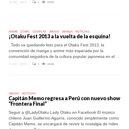
16 DIC, 2013
|
1
4096
ANIME
CÓMIC
COSPLAY
JMUSIC
MANGA
NOTICIAS
¡Otaku Fest 2013 a la vuelta de la esquina!
Todo va quedando listo para el Otaku Fest 2013, la
convención de manga y anime más esperada por la
comunidad seguidora de la cultura popular japonesa en el ...
01 DIC, 2013
|
1
3999
JMUSIC
NOTICIAS
Capitán Memo regresa a Perú con nuevo show
“Frontera Final”
Seguir a @LadyOtaku Lady Otaku en Facebook El músico
chileno Juan Guillermo Aguirre, conocido simplemente como
Capitán Memo, se encargará de revivir la nostalgia de miles