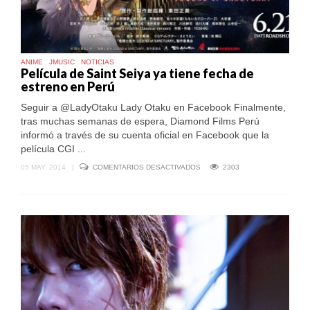
ANIME
JMUSIC
NOTICIAS
Película de Saint Seiya ya tiene fecha de
estreno en Perú
Seguir a @LadyOtaku Lady Otaku en Facebook Finalmente,
tras muchas semanas de espera, Diamond Films Perú
informó a través de su cuenta oficial en Facebook que la
película CGI ...
EN
05 MAY, 2014
|
COMENTARIOS DESACTIVADOS
2303
PELÍCULA
DE
SAINT
SEIYA
YA
TIENE
FECHA
DE
ESTRENO
EN
PERÚ