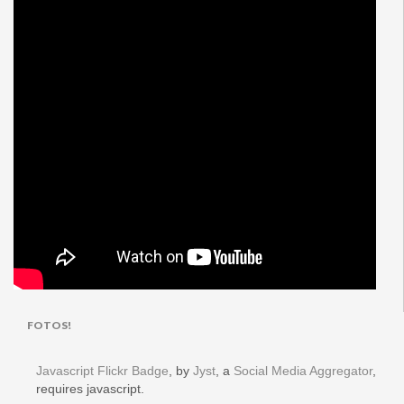
FOTOS!
Javascript Flickr Badge
, by
Jyst
, a
Social Media Aggregator
,
requires javascript.