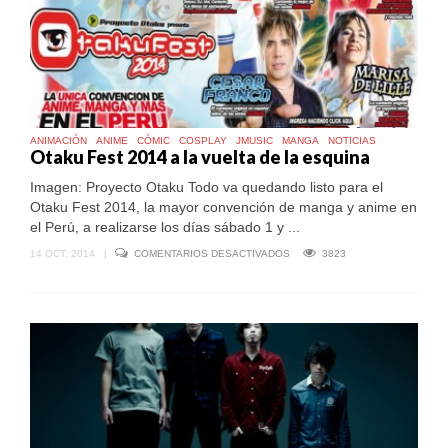
ANIMACIÓN
ANIME
CÓMIC
COSPLAY
JMUSIC
MANGA
NOTICIAS
Otaku Fest 2014 a la vuelta de la esquina
Imagen: Proyecto Otaku Todo va quedando listo para el
Otaku Fest 2014, la mayor convención de manga y anime en
el Perú, a realizarse los días sábado 1 y ...
EN
14 OCT, 2014
|
COMENTARIOS DESACTIVADOS
3823
OTAKU
FEST
2014
A
LA
VUELTA
DE
LA
ESQUINA