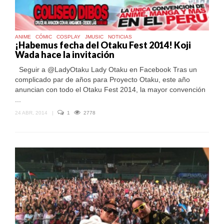
ANIME
CÓMIC
COSPLAY
JMUSIC
NOTICIAS
¡Habemus fecha del Otaku Fest 2014! Koji
Wada hace la invitación
Seguir a @LadyOtaku Lady Otaku en Facebook Tras un
complicado par de años para Proyecto Otaku, este año
anuncian con todo el Otaku Fest 2014, la mayor convención
...
24 ABR, 2014
|
1
2778