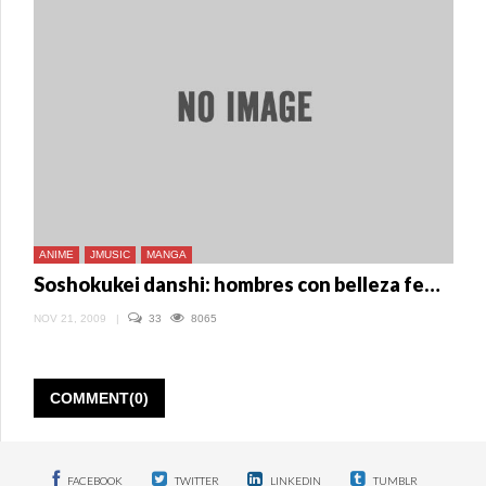
ANIME
JMUSIC
MANGA
Soshokukei danshi: hombres con belleza femenina
NOV 21, 2009
|
33
8065
COMMENT(0)
FACEBOOK
TWITTER
LINKEDIN
TUMBLR