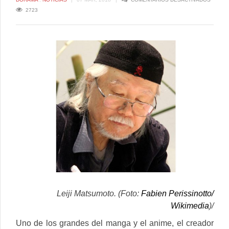
LEIJI
2723
MATSU
DEBUT
COMO
ACTOR
EN
DORAM
99.9:
KEIJI
SENMO
BENGO
Leiji Matsumoto. (Foto:
Fabien Perissinotto/
Wikimedia
)/
Uno de los grandes del manga y el anime, el creador