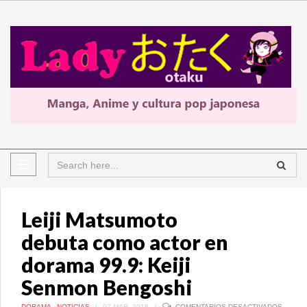
Leiji Matsumoto
debuta como actor en
dorama 99.9: Keiji
Senmon Bengoshi
EN
DORAMA
,
NOTICIAS
|
07 MAR, 2018
|
COMENTARIOS DESACTIVADOS