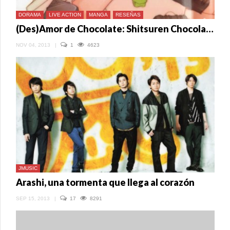
DORAMA
LIVE ACTION
MANGA
RESEÑAS
(Des)Amor de Chocolate: Shitsuren Chocolatier
NOV 04, 2013
|
1
4623
JMUSIC
Arashi, una tormenta que llega al corazón
SEP 15, 2013
|
17
8291