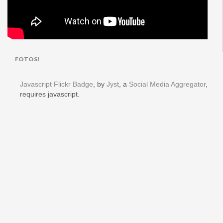
FOTOS!
Javascript Flickr Badge
, by
Jyst
, a
Social Media Aggregator
,
requires javascript.