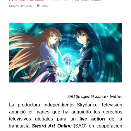
EN
DESACTIVADOS
2692
SWORD
ART
ONLINE:
SAO
TENDRÁ
SERIE
LIVE
ACTION
ESTADOUNIDENSE
SAO (Imagen: Skydance / Twitter)
La productora independiente Skydance Television
anunció el martes que ha adquirido los derechos
televisivos globales para un
live action
de la
franquicia
Sword Art Online
(SAO) en cooperación