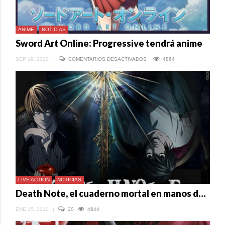
ANIME
NOTICIAS
Sword Art Online: Progressive tendrá anime
EN
SEP 19, 2020
|
COMENTARIOS DESACTIVADOS
4864
SWORD
ART
ONLINE:
PROGRESSIVE
TENDRÁ
ANIME
LIVE ACTION
NOTICIAS
Death Note, el cuaderno mortal en manos de Shane Black
ENE 15, 2011
|
20
4644