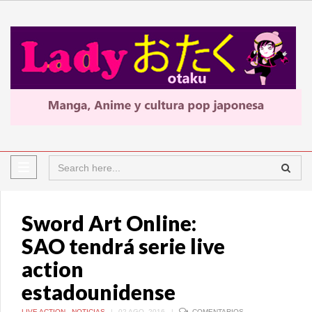
Sword Art Online:
SAO tendrá serie live
action
estadounidense
LIVE ACTION
,
NOTICIAS
|
02 AGO, 2016
|
COMENTARIOS