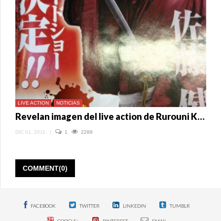
LIVE ACTION
NOTICIAS
Revelan imagen del live action de Rurouni Kenshin
DIC 01, 2011
|
1
2289
COMMENT(0)
FACEBOOK
TWITTER
LINKEDIN
TUMBLR
GOOGLE+
PINTEREST
EMAIL