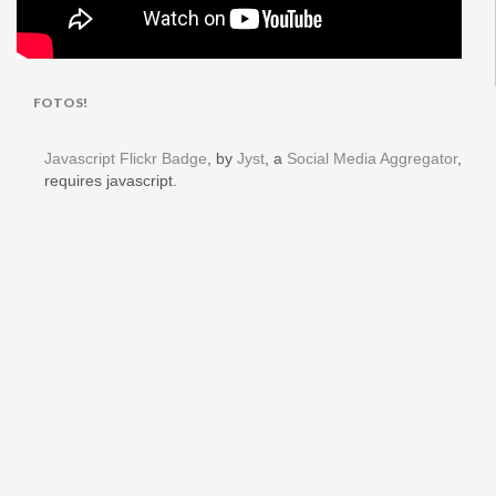
FOTOS!
Javascript Flickr Badge
, by
Jyst
, a
Social Media Aggregator
,
requires javascript.