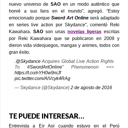
nuevo universo de
SAO
en un modo auténtico que
honré a sus fans en el mundo”, agregó.
“Estoy
emocionado porque
Sword Art Online
será adaptado
en series live action por Skydance”, comentó Reki
Kawahara.
SAO
son unas
novelas ligeras
escritas
por Reki Kawahara que se publicaron en 2009 y
dieron vida videojuegos, mangas y animes, todos con
gran éxito.
.
@Skydance
Acquires Global Live Action Rights
To
#SwordArtOnline
” Phenomenon >>>
https://t.co/nYH0w9niJf
pic.twitter.com/AlVcyk4RAg
— Skydance (@Skydance)
2 de agosto de 2016
TE PUEDE INTERESAR…
Entrevista a Eir Aoi cuando estuvo en el Perú