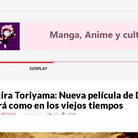
NOTICIAS
COSPLAY
ira Toriyama: Nueva película de 
rá como en los viejos tiempos
,
NOTICIAS
|
14 JUL, 2012
|
171
19569