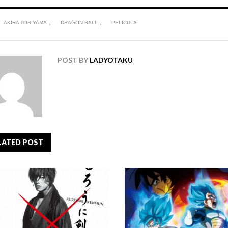
,
,
AKIRA TORIYAMA
DRAGON BALL
PELICULA
POST BY
LADYOTAKU
LATED POST