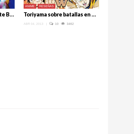
ANIME
RESEÑAS
Dragon Ball y la constante Broly
Toriyama sobre batallas en DBZ Battle of Gods: Fueron más impresionantes de lo que pensé
ABR 04, 2013
|
10
3462