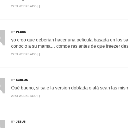
2953 WEEKS AGO | |
BY
PEDRO
yo creo que deberian hacer una pelicula basada en los 
conocio a su mama… comoe ras antes de que freezer des
2953 WEEKS AGO | |
BY
CARLOS
Qué bueno, si sale la versión doblada ojalá sean las mis
2953 WEEKS AGO | |
BY
JESUS