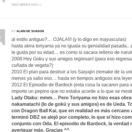
2953 WEEKS AGO | |
BY
ALAIN DE SUASON
al estilo antiguo?… OJALA!!! (y lo digo en mayusculas)
hasta akira toriyama ya no iguala su genialidad pasada..
le gusta por su edad… es como si sacara relleno de narut
2008 Hey Goku y sus amigos regresan! (para eso regresar
cuñada de vegeta?)
2010 El plan para destruir a los Saiyajin (remake de la 
menos ya salio eso… hasta en tiempos antiguos era ley
2012 El Episodio de Bardock (esta cosa la sacaron para
importo un pepino que no estaba acorde a lo que se mostr
Lady Otaku: mmm… Pero Toriyama no hizo esas obras.
nakamatachi (lo de gokú y sus amigos) es de Ueda. T
con Dragon Ball Kai, que en realidad es más cercano
terminó DBZ se alejó por completo, lo que sí hizo co
conjunto con Oda. El episodio de Bardock, la verdad
averiguar más. Gracias ^^