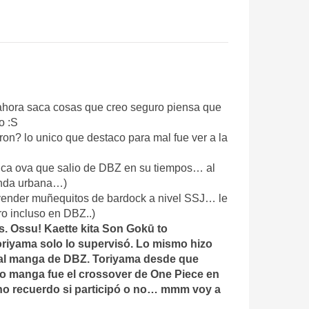
 ahora saca cosas que creo seguro piensa que
o :S
on? lo unico que destaco para mal fue ver a la
unica ova que salio de DBZ en su tiempos… al
enda urbana…)
 vender muñequitos de bardock a nivel SSJ… le
o incluso en DBZ..)
 Ossu! Kaette kita Son Gokū to
oriyama solo lo supervisó. Lo mismo hizo
 al manga de DBZ. Toriyama desde que
mo manga fue el crossover de One Piece en
 no recuerdo si participó o no… mmm voy a