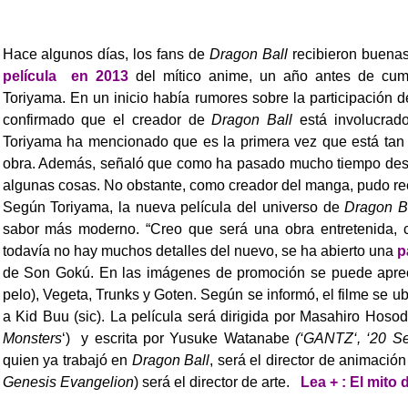
Hace algunos días, los fans de
Dragon Ball
recibieron buenas
película en 2013
del mítico anime, un año antes de cump
Toriyama.
En un inicio había rumores sobre la participación
confirmado que el creador de
Dragon Ball
está involucrado
Toriyama ha mencionado que es la primera vez que está tan
obra.
Además, señaló que como ha pasado mucho tiempo des
algunas cosas. No obstante, como creador del manga, pudo re
Según Toriyama, la nueva película del universo de
Dragon B
sabor más moderno. “Creo que será una obra entretenida, c
todavía no hay muchos detalles del nuevo, se ha abierto una
p
de Son Gokú. En las imágenes de promoción se puede aprecia
pelo), Vegeta, Trunks y Goten. Según se informó, el filme se 
a Kid Buu (sic).
La película será dirigida por Masahiro Hosoda
Monsters
‘) y escrita por Yusuke Watanabe
(‘GANTZ‘, ‘20 Se
quien ya trabajó en
Dragon Ball
, será el director de animació
Genesis Evangelion
) será el director de arte.
Lea + : El mito 