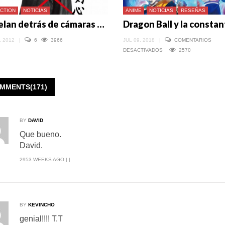
ACTION
NOTICIAS
ANIME
NOTICIAS
RESEÑAS
Revelan detrás de cámaras de la película de Rurouni Kenshin
, 2012
|
6
3966
JUL 09, 2018
|
COMENTARIOS
EN
DESACTIVADOS
2570
DRAGON
BALL
Y
LA
CONSTANTE
MMENTS(171)
BROLY
BY
DAVID
Que bueno.
David.
2953 WEEKS AGO | |
BY
KEVINCHO
genial!!!! T.T