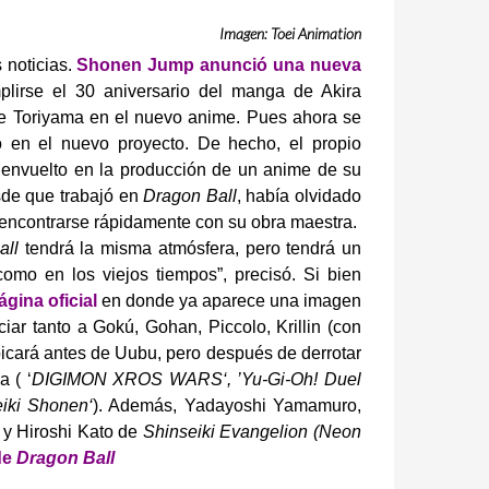
Imagen: Toei Animation
 noticias.
Shonen Jump anunció una nueva
lirse el 30 aniversario del manga de Akira
 de Toriyama en el nuevo anime. Pues ahora se
 en el nuevo proyecto. De hecho, el propio
 envuelto en la producción de un anime de su
de que trabajó en
Dragon Ball
, había olvidado
encontrarse rápidamente con su obra maestra.
all
tendrá la misma atmósfera, pero tendrá un
omo en los viejos tiempos”, precisó.
Si bien
ágina oficial
en donde ya aparece una imagen
r tanto a Gokú, Gohan, Piccolo, Krillin (con
ubicará antes de Uubu, pero después de derrotar
 ( ‘
DIGIMON XROS WARS‘, ’Yu-Gi-Oh! Duel
iki Shonen‘
). Además, Yadayoshi Yamamuro,
n y Hiroshi Kato de
Shinseiki Evangelion (Neon
de
Dragon Ball