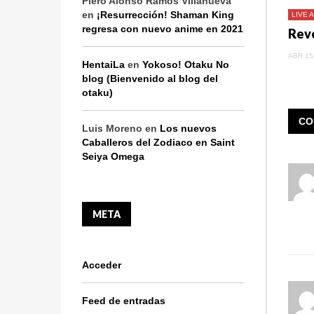
Piero Alonso Ramos Villanueva
en
¡Resurrección! Shaman King
LIVE 
regresa con nuevo anime en 2021
ABR 15
HentaiLa
en
Yokoso! Otaku No
blog (Bienvenido al blog del
otaku)
CO
Luis Moreno
en
Los nuevos
Caballeros del Zodiaco en Saint
Seiya Omega
META
Acceder
Feed de entradas