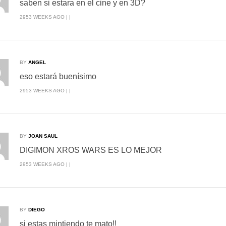
saben si estara en el cine y en 3D?
2953 WEEKS AGO | |
BY
ANGEL
eso estará buenísimo
2953 WEEKS AGO | |
BY
JOAN SAUL
DIGIMON XROS WARS ES LO MEJOR
2953 WEEKS AGO | |
BY
DIEGO
si estas mintiendo te mato!!