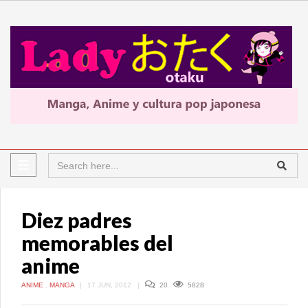
Diez padres
memorables del
anime
ANIME
,
MANGA
|
17 JUN, 2012
|
20
5828