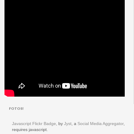
FOTOS!
Javascript Flickr Badge
, by
Jyst
, a
Social Media Aggregator
,
requires javascript.