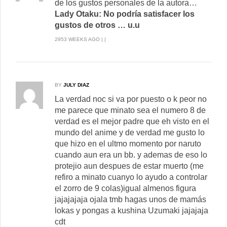
de los gustos personales de la autora…
Lady Otaku: No podría satisfacer los
gustos de otros … u.u
2953 WEEKS AGO | |
BY
JULY DIAZ
La verdad noc si va por puesto o k peor no
me parece que minato sea el numero 8 de
verdad es el mejor padre que eh visto en el
mundo del anime y de verdad me gusto lo
que hizo en el ultmo momento por naruto
cuando aun era un bb. y ademas de eso lo
protejio aun despues de estar muerto (me
refiro a minato cuanyo lo ayudo a controlar
el zorro de 9 colas)igual almenos figura
jajajajaja ojala tmb hagas unos de mamás
lokas y pongas a kushina Uzumaki jajajaja
cdt