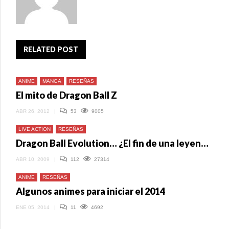
RELATED POST
ANIME
MANGA
RESEÑAS
El mito de Dragon Ball Z
ABR 26, 2012
|
53
9005
LIVE ACTION
RESEÑAS
Dragon Ball Evolution… ¿El fin de una leyenda? II
ABR 10, 2009
|
112
27314
ANIME
RESEÑAS
Algunos animes para iniciar el 2014
ENE 05, 2014
|
11
4692