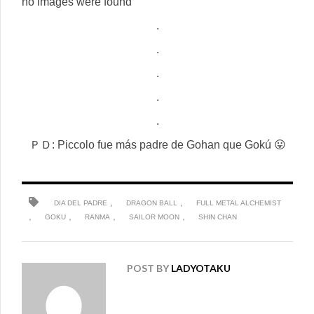
no images were found
.
.
.
.
.
ＰＤ: Piccolo fue más padre de Gohan que Gokú 😛
,
,
DIA DEL PADRE
DRAGON BALL
FULL METAL ALCHEMIST
,
,
,
,
GOKU
RANMA
SAILOR MOON
SHIN CHAN
POST BY
LADYOTAKU