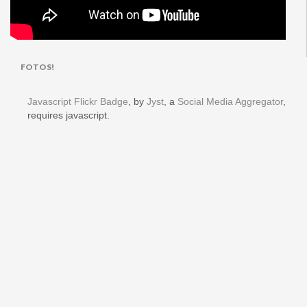
FOTOS!
Javascript Flickr Badge
, by
Jyst
, a
Social Media Aggregator
,
requires javascript.