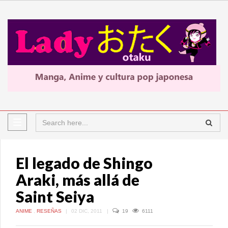
El legado de Shingo
Araki, más allá de
Saint Seiya
ANIME
,
RESEÑAS
|
02 DIC, 2011
|
19
6111