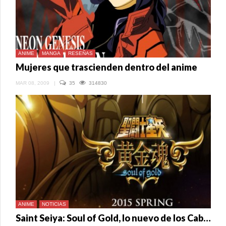
ANIME
MANGA
RESEÑAS
Mujeres que trascienden dentro del anime
MAR 08, 2009
|
35
314830
ANIME
NOTICIAS
Saint Seiya: Soul of Gold, lo nuevo de los Caballeros del Zodiaco