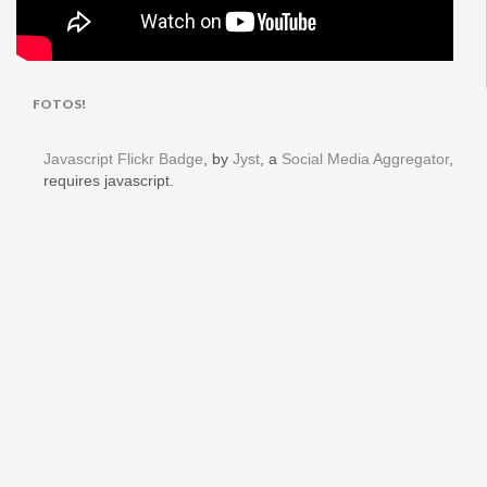
FOTOS!
Javascript Flickr Badge
, by
Jyst
, a
Social Media Aggregator
,
requires javascript.