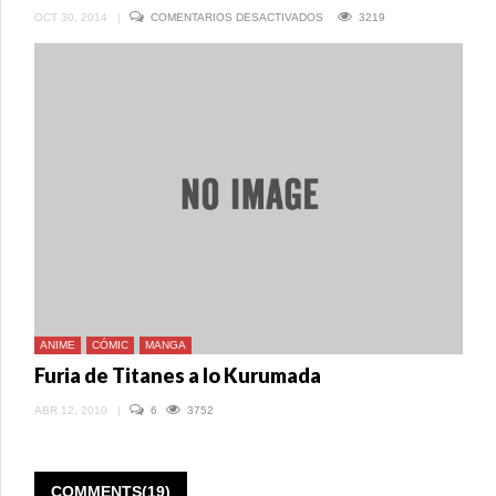
EN
OCT 30, 2014
|
COMENTARIOS DESACTIVADOS
3219
SAINT
SEIYA:
SOUL
OF
GOLD,
LO
NUEVO
DE
LOS
CABALLEROS
DEL
ZODIACO
ANIME
CÓMIC
MANGA
Furia de Titanes a lo Kurumada
ABR 12, 2010
|
6
3752
COMMENTS(19)