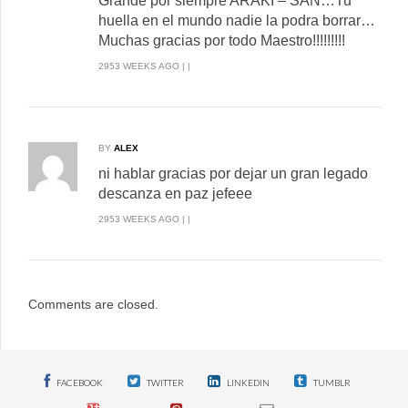
Grande por siempre ARAKI – SAN…Tu
huella en el mundo nadie la podra borrar…
Muchas gracias por todo Maestro!!!!!!!!!
2953 WEEKS AGO | |
BY
ALEX
ni hablar gracias por dejar un gran legado
descanza en paz jefeee
2953 WEEKS AGO | |
Comments are closed.
FACEBOOK
TWITTER
LINKEDIN
TUMBLR