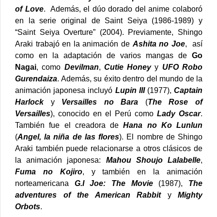
of Love
. Además, el dúo dorado del anime colaboró
en la serie original de Saint Seiya (1986-1989) y
“Saint Seiya Overture” (2004).
Previamente, Shingo
Araki trabajó en la animación de
Ashita no Joe
, así
como en la adaptación de varios mangas de
Go
Nagai
, como
Devilman
,
Cutie Honey
y
UFO Robo
Gurendaiza
.
Además, su éxito dentro del mundo de la
animación japonesa incluyó
Lupin III
(1977),
Captain
Harlock
y
Versailles no Bara
(
The Rose of
Versailles
), conocido en el Perú como
Lady Oscar
.
También fue el creadora de
Hana no Ko Lunlun
(
Angel, la niña de las flores
).
El nombre de Shingo
Araki también puede relacionarse a otros clásicos de
la animación japonesa:
Mahou Shoujo Lalabelle
,
Fuma no Kojiro
, y también en la animación
norteamericana
G.I Joe: The Movie
(1987),
The
adventures of the American Rabbit
y
Mighty
Orbots
.