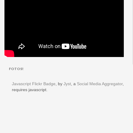
FOTOS!
Javascript Flickr Badge
, by
Jyst
, a
Social Media Aggregator
,
requires javascript.