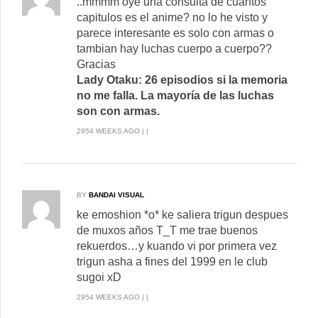
..mmmm oye una consulta de cuantos
capitulos es el anime? no lo he visto y
parece interesante es solo con armas o
tambian hay luchas cuerpo a cuerpo??
Gracias
Lady Otaku: 26 episodios si la memoria
no me falla. La mayoría de las luchas
son con armas.
2954 WEEKS AGO | |
BY
BANDAI VISUAL
ke emoshion *o* ke saliera trigun despues
de muxos años T_T me trae buenos
rekuerdos…y kuando vi por primera vez
trigun asha a fines del 1999 en le club
sugoi xD
2954 WEEKS AGO | |