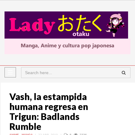
Vash, la estampida
humana regresa en
Trigun: Badlands
Rumble
ANIME
,
MANGA
|
22 ABR, 2010
|
8
2336