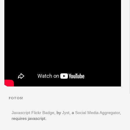
FOTOS!
Javascript Flickr Badge
, by
Jyst
, a
Social Media Aggregator
,
requires javascript.