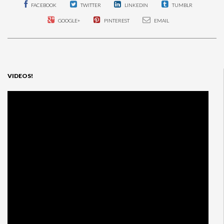
FACEBOOK
TWITTER
LINKEDIN
TUMBLR
GOOGLE+
PINTEREST
EMAIL
VIDEOS!