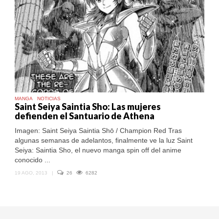
MANGA
NOTICIAS
Saint Seiya Saintia Sho: Las mujeres
defienden el Santuario de Athena
Imagen: Saint Seiya Saintia Shō / Champion Red Tras
algunas semanas de adelantos, finalmente ve la luz Saint
Seiya: Saintia Sho, el nuevo manga spin off del anime
conocido ...
19 AGO, 2013
|
26
6282