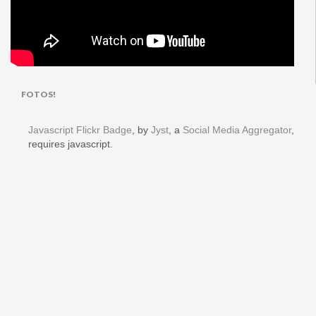
FOTOS!
Javascript Flickr Badge
, by
Jyst
, a
Social Media Aggregator
,
requires javascript.