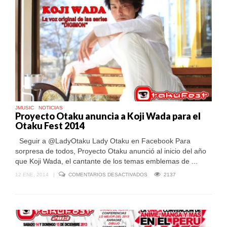
JMUSIC
NOTICIAS
Proyecto Otaku anuncia a Koji Wada para el
Otaku Fest 2014
Seguir a @LadyOtaku Lady Otaku en Facebook Para
sorpresa de todos, Proyecto Otaku anunció al inicio del año
que Koji Wada, el cantante de los temas emblemas de ...
EN
12 ENE, 2014
|
COMENTARIOS DESACTIVADOS
2137
PROYECTO
OTAKU
ANUNCIA
A
KOJI
WADA
PARA