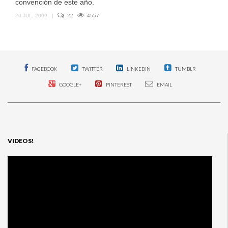
convención de este año.
20 JUL, 2009
|
22
4557
FACEBOOK
TWITTER
LINKEDIN
TUMBLR
GOOGLE+
PINTEREST
EMAIL
VIDEOS!