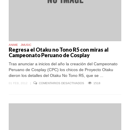
ANIME
JMUSIC
Regresa el Otaku no Tono R5 con miras al
Campeonato Peruano de Cosplay
Tras anunciar a inicios del año la creación del Campeonato
Peruano de Cosplay (CPC) los chicos de Proyecto Otaku
dieron los detalles del Otaku No Tono R5, que se ...
EN
01 FEB, 2012
|
COMENTARIOS DESACTIVADOS
1518
REGRESA
EL
OTAKU
NO
TONO
R5
CON
MIRAS
AL
CAMPEONATO
PERUANO