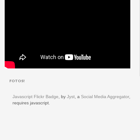
FOTOS!
Javascript Flickr Badge
, by
Jyst
, a
Social Media Aggregator
,
requires javascript.