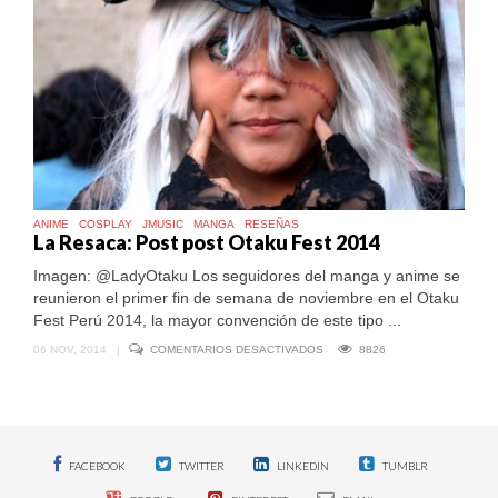
ANIME
COSPLAY
JMUSIC
MANGA
RESEÑAS
La Resaca: Post post Otaku Fest 2014
Imagen: @LadyOtaku Los seguidores del manga y anime se
reunieron el primer fin de semana de noviembre en el Otaku
Fest Perú 2014, la mayor convención de este tipo ...
EN
06 NOV, 2014
|
COMENTARIOS DESACTIVADOS
8826
LA
RESACA:
POST
POST
OTAKU
FEST
2014
FACEBOOK
TWITTER
LINKEDIN
TUMBLR