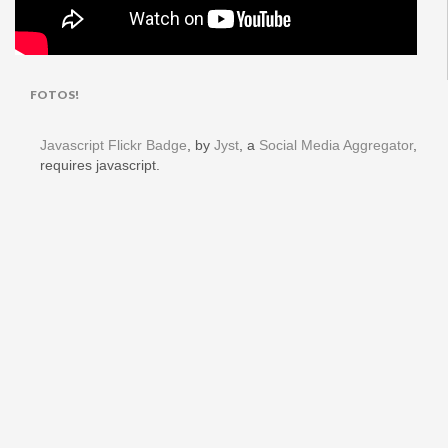
FOTOS!
Javascript Flickr Badge
, by
Jyst
, a
Social Media Aggregator
,
requires javascript.