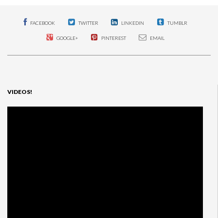
FACEBOOK
TWITTER
LINKEDIN
TUMBLR
GOOGLE+
PINTEREST
EMAIL
VIDEOS!