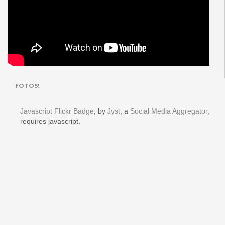
FOTOS!
Javascript Flickr Badge
, by
Jyst
, a
Social Media Aggregator
,
requires javascript.