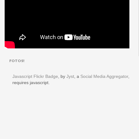
FOTOS!
Javascript Flickr Badge
, by
Jyst
, a
Social Media Aggregator
,
requires javascript.