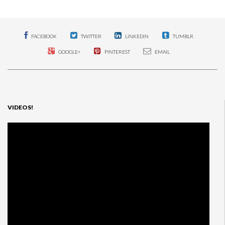
FACEBOOK
TWITTER
LINKEDIN
TUMBLR
GOOGLE+
PINTEREST
EMAIL
VIDEOS!