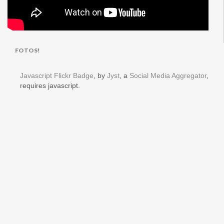
FOTOS!
Javascript Flickr Badge
, by
Jyst
, a
Social Media Aggregator
,
requires javascript.