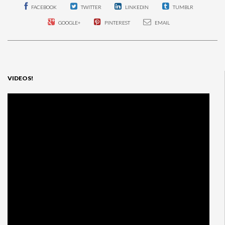
FACEBOOK
TWITTER
LINKEDIN
TUMBLR
GOOGLE+
PINTEREST
EMAIL
VIDEOS!