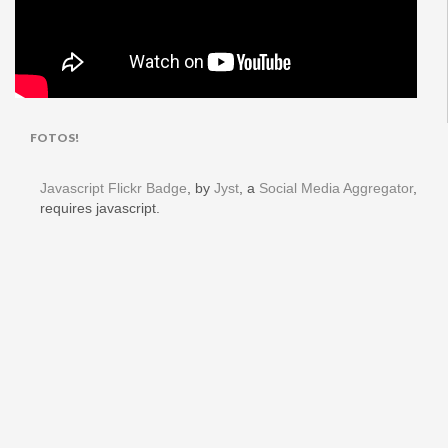
FOTOS!
Javascript Flickr Badge
, by
Jyst
, a
Social Media Aggregator
,
requires javascript.