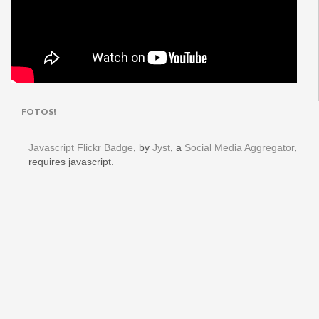
FOTOS!
Javascript Flickr Badge
, by
Jyst
, a
Social Media Aggregator
,
requires javascript.