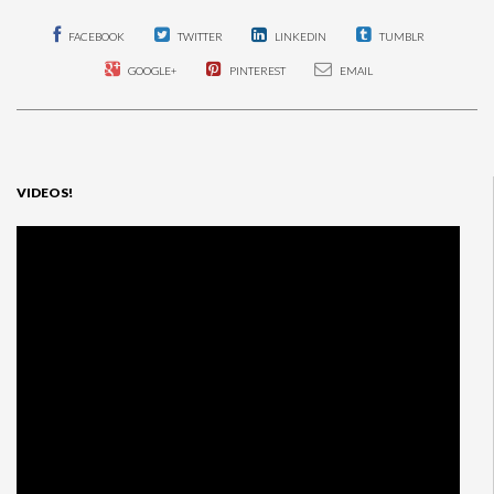
FACEBOOK
TWITTER
LINKEDIN
TUMBLR
GOOGLE+
PINTEREST
EMAIL
VIDEOS!