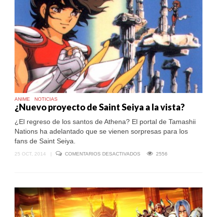
DE
LOS
CABALLEROS
DEL
ZODIACO
ANIME
NOTICIAS
¿Nuevo proyecto de Saint Seiya a la vista?
¿El regreso de los santos de Athena? El portal de Tamashii
Nations ha adelantado que se vienen sorpresas para los
fans de Saint Seiya.
EN
25 OCT, 2014
|
COMENTARIOS DESACTIVADOS
2556
¿NUEVO
PROYECTO
DE
SAINT
SEIYA
A
LA
VISTA?