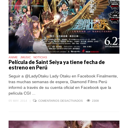
ANIME
JMUSIC
NOTICIAS
Película de Saint Seiya ya tiene fecha de
estreno en Perú
Seguir a @LadyOtaku Lady Otaku en Facebook Finalmente,
tras muchas semanas de espera, Diamond Films Perú
informó a través de su cuenta oficial en Facebook que la
película CGI ...
EN
05 MAY, 2014
|
COMENTARIOS DESACTIVADOS
2308
PELÍCULA
DE
SAINT
SEIYA
YA
TIENE
FECHA