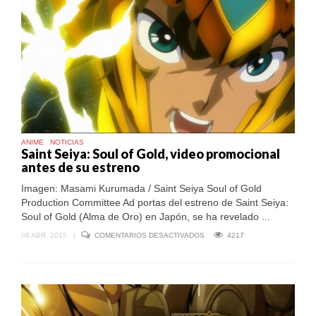
ANIME
NOTICIAS
Saint Seiya: Soul of Gold, video promocional
antes de su estreno
Imagen: Masami Kurumada / Saint Seiya Soul of Gold
Production Committee Ad portas del estreno de Saint Seiya:
Soul of Gold (Alma de Oro) en Japón, se ha revelado ...
EN
08 ABR, 2015
|
COMENTARIOS DESACTIVADOS
4217
SAINT
SEIYA:
SOUL
OF
GOLD,
VIDEO
PROMOCIONAL
ANTES