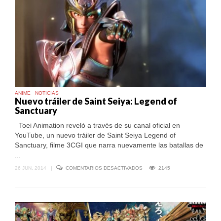
ANIME
NOTICIAS
Nuevo tráiler de Saint Seiya: Legend of
Sanctuary
Toei Animation reveló a través de su canal oficial en
YouTube, un nuevo tráiler de Saint Seiya Legend of
Sanctuary, filme 3CGI que narra nuevamente las batallas de
...
EN
26 JUN, 2014
|
COMENTARIOS DESACTIVADOS
2145
NUEVO
TRÁILER
DE
SAINT
SEIYA:
LEGEND
OF
SANCTUARY