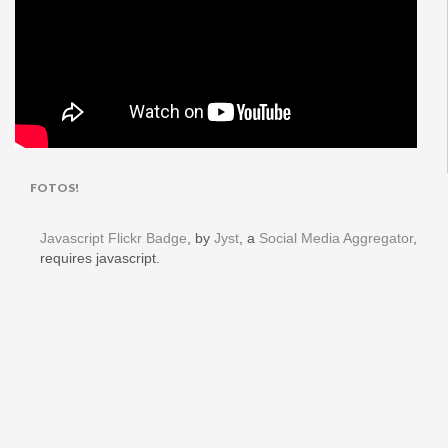
FOTOS!
Javascript Flickr Badge
, by
Jyst
, a
Social Media Aggregator
,
requires javascript.