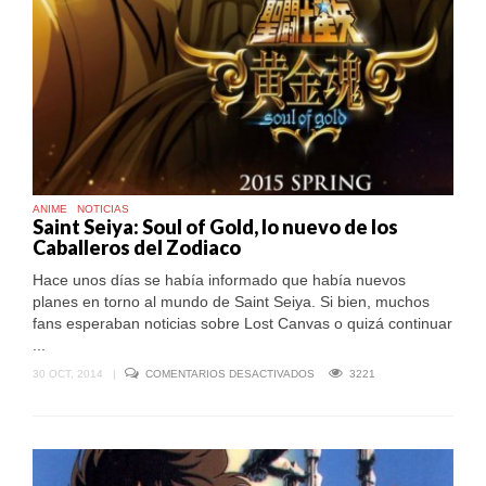
DE
SU
ESTRENO
ANIME
NOTICIAS
Saint Seiya: Soul of Gold, lo nuevo de los
Caballeros del Zodiaco
Hace unos días se había informado que había nuevos
planes en torno al mundo de Saint Seiya. Si bien, muchos
fans esperaban noticias sobre Lost Canvas o quizá continuar
...
EN
30 OCT, 2014
|
COMENTARIOS DESACTIVADOS
3221
SAINT
SEIYA:
SOUL
OF
GOLD,
LO
NUEVO