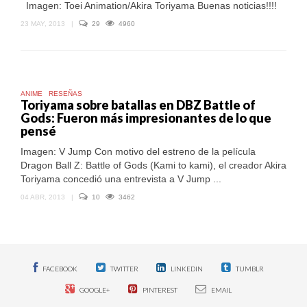
Imagen: Toei Animation/Akira Toriyama Buenas noticias!!!!
23 MAY, 2013
|
29
4960
ANIME
RESEÑAS
Toriyama sobre batallas en DBZ Battle of
Gods: Fueron más impresionantes de lo que
pensé
Imagen: V Jump Con motivo del estreno de la película
Dragon Ball Z: Battle of Gods (Kami to kami), el creador Akira
Toriyama concedió una entrevista a V Jump ...
04 ABR, 2013
|
10
3462
FACEBOOK
TWITTER
LINKEDIN
TUMBLR
GOOGLE+
PINTEREST
EMAIL