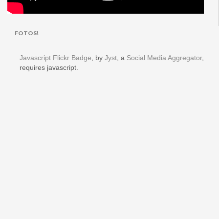
FOTOS!
Javascript Flickr Badge
, by
Jyst
, a
Social Media Aggregator
,
requires javascript.