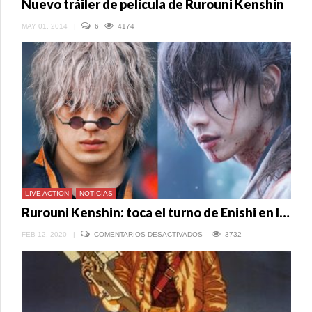
Nuevo tráiler de película de Rurouni Kenshin
MAY 01, 2014
|
6
4174
LIVE ACTION
NOTICIAS
Rurouni Kenshin: toca el turno de Enishi en los live action
EN
FEB 12, 2020
|
COMENTARIOS DESACTIVADOS
3732
RUROUNI
KENSHIN:
TOCA
EL
TURNO
DE
ENISHI
EN