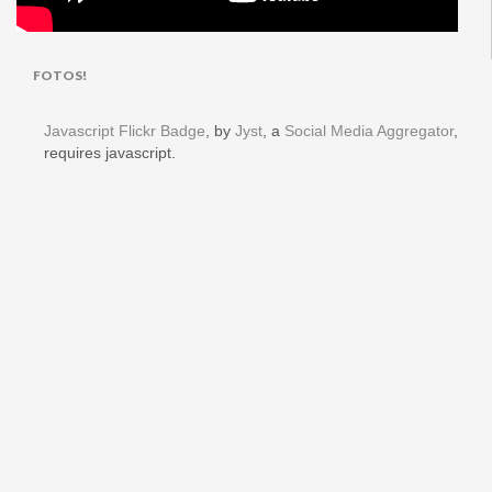
FOTOS!
Javascript Flickr Badge
, by
Jyst
, a
Social Media Aggregator
,
requires javascript.