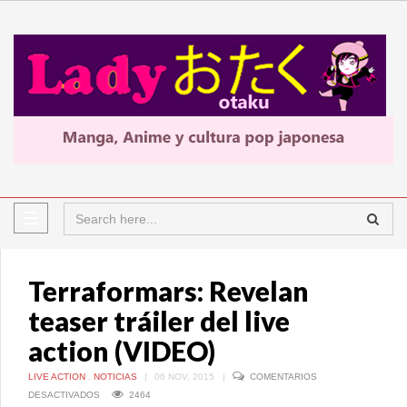
Terraformars: Revelan
teaser tráiler del live
action (VIDEO)
LIVE ACTION
,
NOTICIAS
|
06 NOV, 2015
|
COMENTARIOS
EN
DESACTIVADOS
2464
TERRAFORMARS: