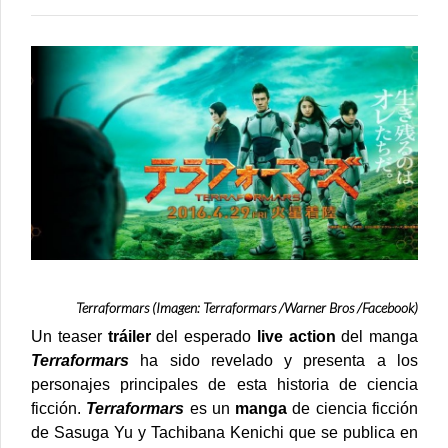
REVELAN
TEASER
TRÁILER
DEL
LIVE
ACTION
(VIDEO)
Terraformars (Imagen: Terraformars /Warner Bros /Facebook)
Un teaser
tráiler
del esperado
live action
del manga
Terraformars
ha sido revelado y presenta a los
personajes principales de esta historia de ciencia
ficción.
Terraformars
es un
manga
de ciencia ficción
de Sasuga Yu y Tachibana Kenichi que se publica en