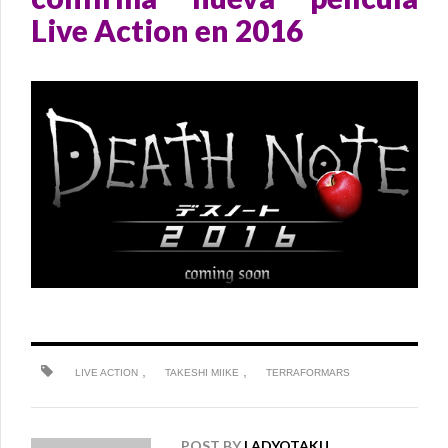
Live Action en 2016
,
,
LIVE ACTION
TAKESHI MIIKE
TERRAFORMARS
POST BY
LADYOTAKU