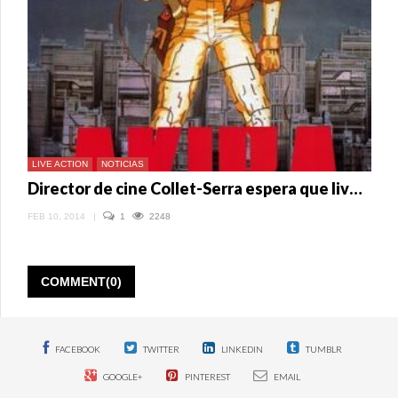
LOS
LIVE
ACTION
LIVE ACTION
NOTICIAS
Director de cine Collet-Serra espera que live action de Akira sea su próximo trabajo
FEB 10, 2014
|
1
2248
COMMENT(0)
FACEBOOK
TWITTER
LINKEDIN
TUMBLR
GOOGLE+
PINTEREST
EMAIL