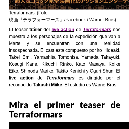
Terraformars. (Foto:
映画『テラフォーマーズ』/Facebook / Warner Bros)
El teaser
tráiler
del
live action
de
Terraformars
nos
muestra a los personajes de la expedición que van a
Marte y se encuentran con una realidad
insospechada. El cast está compuesto por Ito Hideaki,
Takei Emi, Yamashita Tomohisa, Yamada Takayuki,
Kosugi Kane, Kikuchi Rinko, Kato Masaya, Koike
Eiko, Shinoda Mariko, Takito Kenichi y Oguri Shun.
El
live action
de
Terraformars
es dirigido por el
reconocido
Takashi Miike
. El estudio es WarnerBros.
Mira el primer teaser de
Terraformars