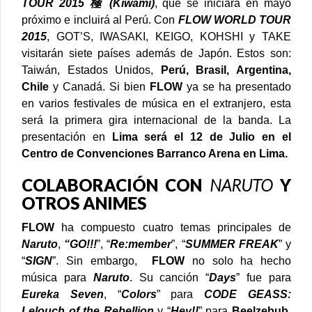
TOUR 2015 極 (Kiwami)
, que se iniciará en mayo
próximo e incluirá al Perú.
Con
FLOW WORLD TOUR
2015
, GOT’S, IWASAKI, KEIGO, KOHSHI y TAKE
visitarán siete países además de Japón. Estos son:
Taiwán, Estados Unidos,
Perú, Brasil, Argentina,
Chile
y Canadá.
Si bien
FLOW
ya se ha presentado
en varios festivales de música en el extranjero, esta
será la primera gira internacional de la banda.
La
presentación en
Lima será el 12 de Julio en el
Centro de Convenciones Barranco Arena en Lima.
COLABORACIÓN CON
NARUTO
Y
OTROS ANIMES
FLOW
ha compuesto cuatro temas principales de
Naruto
,
“GO!!!
”, “
Re:member
”, “
SUMMER FREAK
” y
“
SIGN
”.
Sin embargo,
FLOW
no solo ha hecho
música para
Naruto
. Su canción “
Days
” fue para
Eureka Seven
, “
Colors
” para
CODE GEASS:
Lelouch of the Rebellion
y “
Hey!!
” para
Beelzebub
.