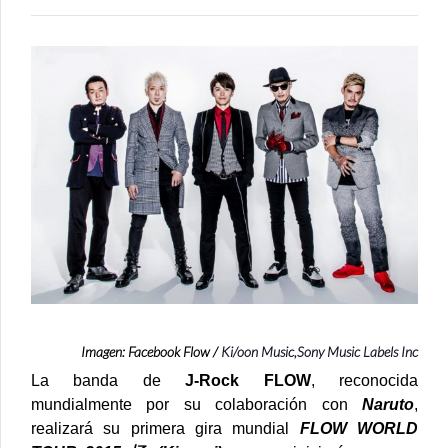
CONCIE
EN
LIMA
EN
JULIO
DE
2015
Imagen:
Facebook Flow
/
Ki/oon Music,Sony Music Labels Inc
La banda de
J-Rock
FLOW
, reconocida
mundialmente por su colaboración con
Naruto
,
realizará su primera gira mundial
FLOW WORLD