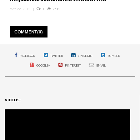
MAY 22, 2012
|
1
2511
COMMENT(0)
FACEBOOK
TWITTER
LINKEDIN
TUMBLR
GOOGLE+
PINTEREST
EMAIL
VIDEOS!