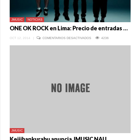
JMUSIC
NOTICIAS
ONE OK ROCK en Lima: Precio de entradas y videoclip promocional
EN
OCT 12, 2014
|
COMENTARIOS DESACTIVADOS
4236
ONE
OK
ROCK
EN
LIMA:
PRECIO
DE
ENTRADAS
Y
VIDEOCLIP
PROMOCIONAL
JMUSIC
Keijibankurabu anuncia JMUSIC NAU