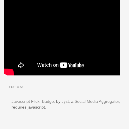
FOTOS!
Javascript Flickr Badge
, by
Jyst
, a
Social Media Aggregator
,
requires javascript.