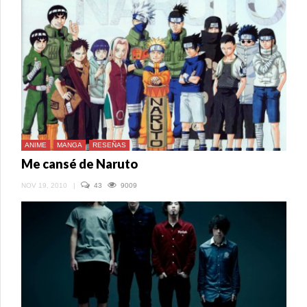
ANIME
MANGA
RESEÑAS
Me cansé de Naruto
NOV 19, 2010
|
43
9009