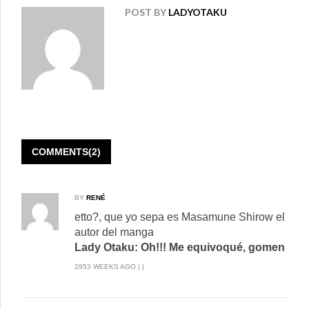
POST BY
LADYOTAKU
COMMENTS(2)
BY
RENÉ
etto?, que yo sepa es Masamune Shirow el
autor del manga
Lady Otaku: Oh!!! Me equivoqué, gomen
2953 WEEKS AGO | |