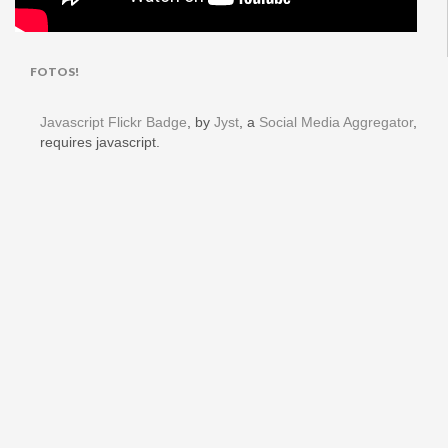
FOTOS!
Javascript Flickr Badge
, by
Jyst
, a
Social Media Aggregator
,
requires javascript.